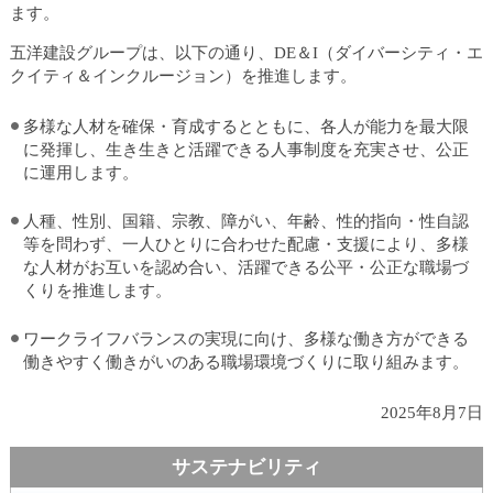
ュ
ます。
ー
へ
五洋建設グループは、以下の通り、DE＆I（ダイバーシティ・エ
移
クイティ＆インクルージョン）を推進します。
動
し
多様な人材を確保・育成するとともに、各人が能力を最大限
ま
に発揮し、生き生きと活躍できる人事制度を充実させ、公正
す
に運用します。
ヘ
ッ
人種、性別、国籍、宗教、障がい、年齢、性的指向・性自認
ダ
等を問わず、一人ひとりに合わせた配慮・支援により、多様
ー
な人材がお互いを認め合い、活躍できる公平・公正な職場づ
メ
くりを推進します。
ニ
ュ
ワークライフバランスの実現に向け、多様な働き方ができる
ー
働きやすく働きがいのある職場環境づくりに取り組みます。
へ
移
2025年8月7日
動
し
ま
す