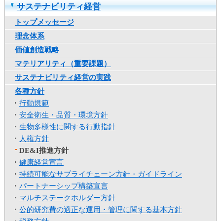
サステナビリティ経営
カ
テ
トップメッセージ
ゴ
理念体系
リ
共
価値創造戦略
通
マテリアリティ（重要課題）
メ
サステナビリティ経営の実践
ニ
ュ
各種方針
ー
行動規範
へ
安全衛生・品質・環境方針
移
生物多様性に関する行動指針
動
人権方針
し
DE&I推進方針
ま
健康経営宣言
す
本
持続可能なサプライチェーン方針・ガイドライン
文
パートナーシップ構築宣言
へ
マルチステークホルダー方針
移
公的研究費の適正な運用・管理に関する基本方針
動