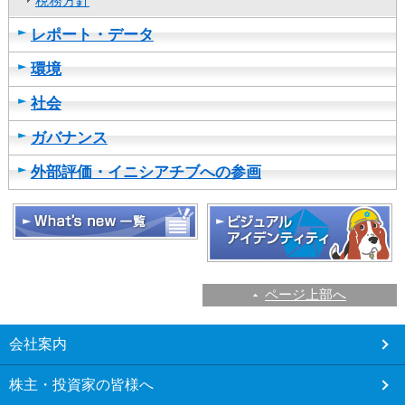
税務方針
し
ま
レポート・データ
す
環境
社会
ガバナンス
外部評価・イニシアチブへの参画
ページ上部へ
こ
会社案内
こ
か
株主・投資家の皆様へ
ら