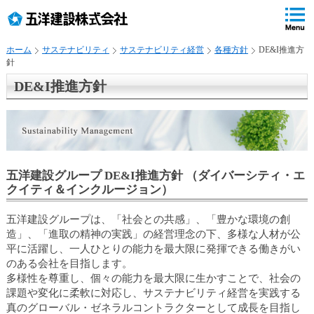
ペ
ペ
こ
の
ペ
ペ
の
ペ
ー
ー
ー
ー
ペ
ー
ジ
ジ
ジ
ジ
ー
ジ
ホーム
サステナビリティ
サステナビリティ経営
各種方針
DE&I推進方
の
内
の
の
ジ
で
針
先
移
終
先
は
す
頭
動
わ
頭
、
DE&I推進方針
で
用
り
へ
す
の
で
戻
リ
す
る
ン
ク
で
五洋建設グループ DE&I推進方針 （ダイバーシティ・エ
す
クイティ＆インクルージョン）
サ
イ
五洋建設グループは、「社会との共感」、「豊かな環境の創
ト
造」、「進取の精神の実践」の経営理念の下、多様な人材が公
内
平に活躍し、一人ひとりの能力を最大限に発揮できる働きがい
共
のある会社を目指します。
通
多様性を尊重し、個々の能力を最大限に生かすことで、社会の
メ
課題や変化に柔軟に対応し、サステナビリティ経営を実践する
ニ
真のグローバル・ゼネラルコントラクターとして成長を目指し