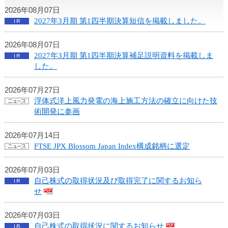
ュ
2026年08月07日
ー
2027年3月期 第1四半期決算短信を掲載しました。
へ
移
動
2026年08月07日
し
2027年3月期 第1四半期決算補足説明資料を掲載しま
ま
した。
す
ヘ
2026年07月27日
ッ
浮体式洋上風力発電の海上施工方法の確立に向けた技
ダ
術開発に参画
ー
メ
2026年07月14日
ニ
FTSE JPX Blossom Japan Index構成銘柄に選定
ュ
ー
2026年07月03日
へ
自己株式の取得状況及び取得完了に関するお知ら
移
せ
動
し
2026年07月03日
ま
自己株式の取得状況に関するお知らせ
す