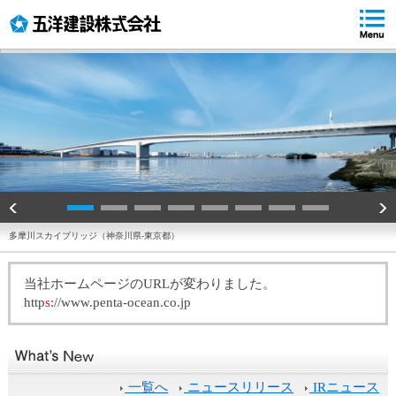
ペ
ペ
ペ
ペ
ー
ー
ー
ー
ジ
ジ
ジ
ジ
の
内
の
の
先
移
終
先
頭
動
わ
頭
で
用
り
へ
す
の
で
戻
リ
す
る
ン
ク
で
す
多摩川スカイブリッジ（神奈川県-東京都）
サ
イ
当社ホームページのURLが変わりました。
ト
http
s
://www.penta-ocean.co.jp
内
共
通
メ
ニ
一覧へ
ニュースリリース
IRニュース