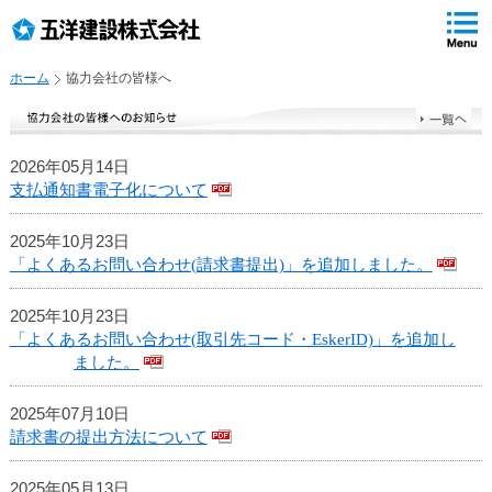
ペ
ペ
こ
の
ペ
ペ
の
ペ
ー
ー
ー
ー
ペ
ー
ジ
ジ
ジ
ジ
ー
ジ
ホーム
協力会社の皆様へ
の
内
の
の
ジ
で
先
移
終
先
は
す
頭
動
わ
頭
、
。
で
用
り
へ
2026年05月14日
す
の
で
戻
支払通知書電子化について
リ
す
る
ン
ク
2025年10月23日
で
「よくあるお問い合わせ(請求書提出)」を追加しました。
す
サ
2025年10月23日
イ
「よくあるお問い合わせ(取引先コード・EskerID)」を追加し
ト
ました。
内
共
2025年07月10日
通
請求書の提出方法について
メ
ニ
2025年05月13日