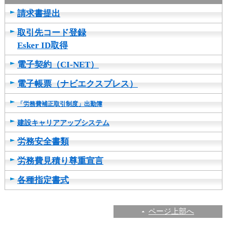
請求書提出
取引先コード登録
Esker ID取得
電子契約（CI-NET）
電子帳票（ナビエクスプレス）
「労務費補正取引制度」出勤簿
建設キャリアアップシステム
労務安全書類
労務費見積り尊重宣言
各種指定書式
ページ上部へ