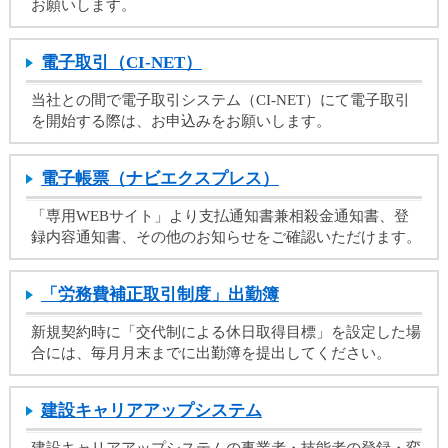
お願いします。
カ
テ
ゴ
電子取引（CI-NET）
リ
当社との間で電子取引システム（CI-NET）にて電子取引
共
を開始する際は、お申込みをお願いします。
通
メ
ニ
電子帳票（ナビエクスプレス）
ュ
ー
「専用WEBサイト」より支払通知書兼相殺金通知書、登
へ
録内容通知書、その他のお知らせをご確認いただけます。
移
動
し
「労務費補正取引制度」出勤簿
ま
す
新規契約時に「交代制による休日取得目標」を設定した場
本
合には、毎月月末までに出勤簿を提出してください。
文
へ
建設キャリアアップシステム
移
動