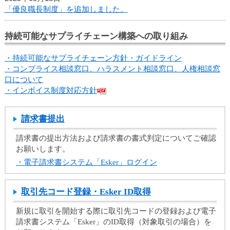
ュ
「優良職長制度」を追加しました。
ー
へ
移
持続可能なサプライチェーン構築への取り組み
動
し
・持続可能なサプライチェーン方針・ガイドライン
ま
・
コンプライス相談窓口、ハラスメント相談窓口、人権相談窓
す
口について
ヘ
・
インボイス制度対応方針
ッ
ダ
請求書提出
ー
メ
請求書の提出方法および請求書の書式判定についてご確認
ニ
お願いします。
ュ
・電子請求書システム「Esker」ログイン
ー
へ
移
取引先コード登録・Esker ID取得
動
し
新規に取引を開始する際に取引先コードの登録および電子
ま
請求書システム「Esker」のID取得（対象取引の場合）を
す