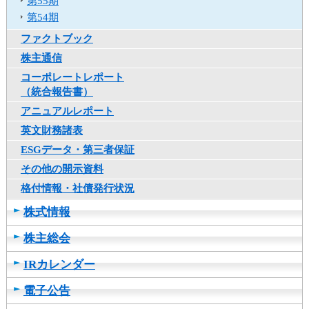
第55期
動
第54期
し
ま
ファクトブック
す
株主通信
コーポレートレポート
（統合報告書）
アニュアルレポート
英文財務諸表
ESGデータ・第三者保証
その他の開示資料
格付情報・社債発行状況
株式情報
株主総会
IRカレンダー
電子公告