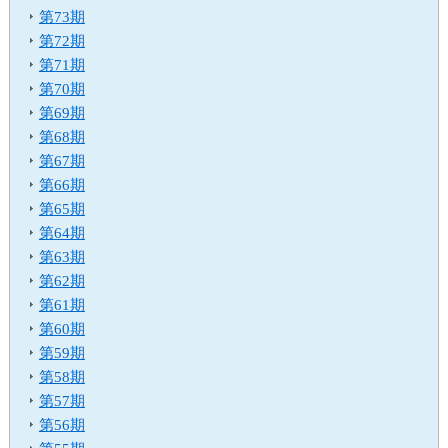
S
第73期
カ
第72期
テ
第71期
ゴ
第70期
リ
第69期
共
第68期
通
第67期
メ
ニ
第66期
ュ
第65期
ー
第64期
へ
第63期
移
第62期
動
第61期
し
第60期
ま
す
第59期
本
第58期
文
第57期
へ
第56期
移