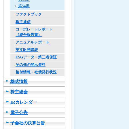
第54期
ファクトブック
株主通信
コーポレートレポート
（統合報告書）
アニュアルレポート
英文財務諸表
ESGデータ・第三者保証
その他の開示資料
格付情報・社債発行状況
株式情報
株主総会
IRカレンダー
電子公告
子会社の決算公告