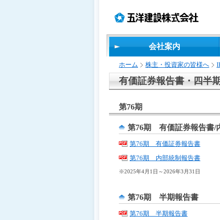
ペ
ペ
こ
の
ペ
ペ
ー
ー
の
ペ
ー
ー
ジ
ジ
ペ
ー
ジ
ジ
の
内
ー
ジ
の
の
先
移
ジ
で
終
先
会社案内
頭
動
は、
す。
わ
頭
で
用
り
へ
ホーム
株主・投資家の皆様へ
す
の
で
戻
リ
す
る
有価証券報告書・四半
ン
ク
第76期
で
す
サ
第76期 有価証券報告書
イ
第76期 有価証券報告書
ト
内
第76期 内部統制報告書
共
※2025年4月1日～2026年3月31日
通
メ
ニ
第76期 半期報告書
ュ
ー
第76期 半期報告書
へ