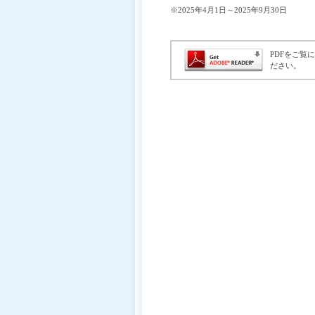
※2025年4月1日～2025年9月30日
移
動
し
ま
PDFをご覧
す
ださい。
ヘ
ッ
ダ
ー
メ
ニ
ュ
ー
へ
移
動
し
ま
す
S
カ
テ
ゴ