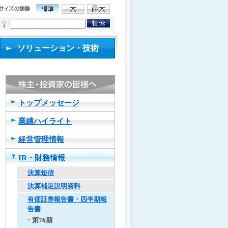
ソリューション・技術
トップメッセージ
業績ハイライト
経営管理情報
IR・財務情報
決算短信
決算補足説明資料
有価証券報告書・四半期報
告書
第76期