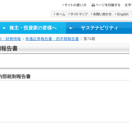
検
索
し
株主・投資家の皆様へ
サステナビリティ
た
い
IR・財務情報
有価証券報告書・四半期報告書
第76期
文
字
期報告書
を
入
力
し、
検
/内部統制報告書
索
ボ
タ
ン
を
押
し
て
く
だ