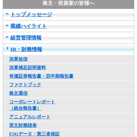
カ
テ
トップメッセージ
ゴ
リ
業績ハイライト
共
通
経営管理情報
メ
IR・財務情報
ニ
ュ
決算短信
ー
決算補足説明資料
へ
移
有価証券報告書・四半期報告書
動
ファクトブック
し
株主通信
ま
す
コーポレートレポート
本
（統合報告書）
文
アニュアルレポート
へ
英文財務諸表
移
動
ESGデータ・第三者保証