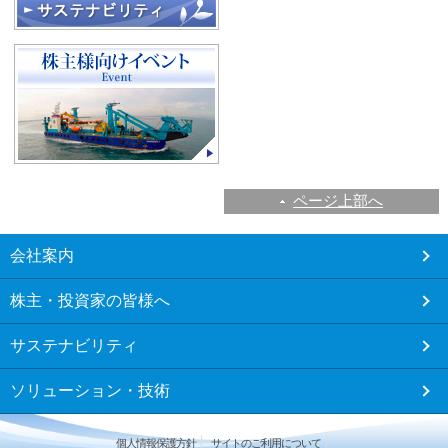
ページ上部へ
こ
会社案内
こ
か
株主・投資家の皆様へ
ら
フ
サステナビリティ
ッ
タ
ソリューション・技術
ー
メ
ニ
個人情報保護方針
サイトのご利用について