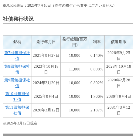
ュ
※JCR公表日：2026年7月16日（昨年の格付から変更はございません）
ー
へ
社債発行状況
移
動
し
ま
発行総額(百万
銘柄
発行年月日
利率
償還期限
円)
す
ヘ
第7回無担保社
2026年9月25
2021年9月27日
10,000
0.140%
ッ
債
日
ダ
第8回無担保社
2023年10月18
2028年10月18
11,000
0.808%
ー
債
日
日
メ
第9回無担保社
2029年2月28
2024年2月29日
10,000
0.802%
ニ
債
日
ュ
第10回無担保
ー
2025年9月4日
10,000
1.706%
2030年9月4日
社債
へ
第11回無担保
2031年3月12
移
2026年3月12日
10,000
2.187%
社債
日
動
し
※2026年3月12日現在
ま
す