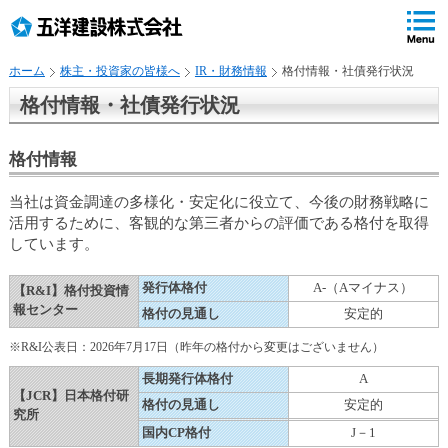
ペ
ペ
こ
の
ペ
ペ
の
ペ
ー
ー
ー
ー
ペ
ー
ジ
ジ
ジ
ジ
ー
ジ
ホーム
株主・投資家の皆様へ
IR・財務情報
格付情報・社債発行状況
の
内
の
の
ジ
で
先
移
終
先
は
す
格付情報・社債発行状況
頭
動
わ
頭
、
。
で
用
り
へ
す
の
で
戻
格付情報
リ
す
る
ン
当社は資金調達の多様化・安定化に役立て、今後の財務戦略に
ク
活用するために、客観的な第三者からの評価である格付を取得
で
しています。
す
サ
発行体格付
A-（Aマイナス）
【R&I】格付投資情
イ
報センター
格付の見通し
安定的
ト
内
※R&I公表日：2026年7月17日（昨年の格付から変更はございません）
共
長期発行体格付
A
通
【JCR】日本格付研
格付の見通し
安定的
メ
究所
ニ
国内CP格付
J－1