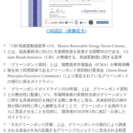
CBI認証（画像拡大)
*
「CBI 気候変動債基準 v3.0、Marine Renewable Energy Sector Criteria」
1
とは、低炭素経済に向けた大規模投資を促進する国際NGOである、Cli
mate Bonds Initiative（CBI）が整備する、気候変動債に関する基準
*
「グリーンボンド原則」とは、国際資本市場協会（ICMA）が事務局機
2
能を担う民間団体であるグリーンボンド原則執行委員会（Green Bond
Principles Executive Committee）により策定されているグリーンボンド
の発行に係るガイドライン
*
「グリーンボンドガイドライン2020年版」とは、グリーンボンド原則
3
との整合性に配慮しつつ、市場関係者の実務担当者がグリーンボンド
に関する具体的対応を検討する際に参考とし得る、具体的対応の例や
我が国の特性に即した解釈を示すことで、グリーンボンドを国内でさ
らに普及させることを目的に、環境省が2020年3月に改訂・公表した
ガイドライン
*
「JCRグリーンボンド評価」とは、グリーンボンドの発行により調達
4
される資金がJCRの定義するグリーンプロジェクトに充当される程度