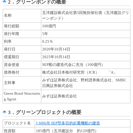
2．グリーンボンドの概要
し
ま
五洋建設株式会社第5回無担保社債（五洋建設グリ
す
名称
ーンボンド）
発行総額
100億円
発行年限
5年
利率
0.25％
発行日
2020年10月14日
償還期日
2025年10月14日
資金使途
SEP船の建造代金に充当（100億円）
債券格付
株式会社日本格付研究所（JCR） 「A」
みずほ証券株式会社、野村證券株式会社、SMBC
主幹事
日興証券株式会社
Green Bond Structurin
みずほ証券株式会社
g Agent
3．グリーンプロジェクトの概要
プロジェクト名
1,600t吊 SEP型多目的起重機船の建造
投資額
185億円（五洋建設分 約120億円）