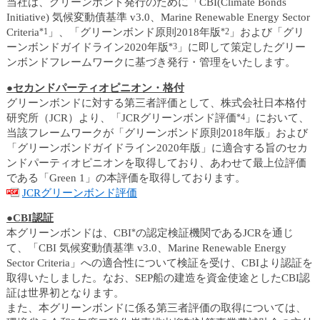
当社は、グリーンボンド発行のために「CBI(Climate Bonds
Initiative) 気候変動債基準 v3.0、Marine Renewable Energy Sector
Criteria
*1
」、「グリーンボンド原則2018年版
*2
」および「グリ
ーンボンドガイドライン2020年版
*3
」に即して策定したグリー
ンボンドフレームワークに基づき発行・管理をいたします。
●セカンドパーティオピニオン・格付
グリーンボンドに対する第三者評価として、株式会社日本格付
研究所（JCR）より、「JCRグリーンボンド評価
*4
」において、
当該フレームワークが「グリーンボンド原則2018年版」および
「グリーンボンドガイドライン2020年版」に適合する旨のセカ
ンドパーティオピニオンを取得しており、あわせて最上位評価
である「Green 1」の本評価を取得しております。
JCRグリーンボンド評価
●CBI認証
本グリーンボンドは、CBI
*
の認定検証機関であるJCRを通じ
て、「CBI 気候変動債基準 v3.0、Marine Renewable Energy
Sector Criteria」への適合性について検証を受け、CBIより認証を
取得いたしました。なお、SEP船の建造を資金使途としたCBI認
証は世界初となります。
また、本グリーンボンドに係る第三者評価の取得については、