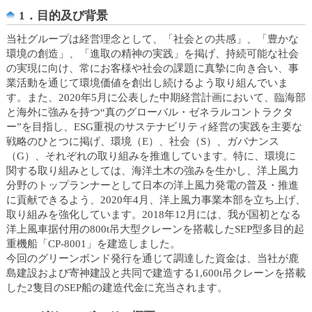
カ
1．目的及び背景
テ
当社グループは経営理念として、「社会との共感」、「豊かな
ゴ
環境の創造」、「進取の精神の実践」を掲げ、持続可能な社会
リ
の実現に向け、常にお客様や社会の課題に真摯に向き合い、事
共
業活動を通じて環境価値を創出し続けるよう取り組んでいま
通
す。また、2020年5月に公表した中期経営計画において、臨海部
メ
と海外に強みを持つ“真のグローバル・ゼネラルコントラクタ
ニ
ー”を目指し、ESG重視のサステナビリティ経営の実践を主要な
ュ
戦略のひとつに掲げ、環境（E）、社会（S）、ガバナンス
ー
（G）、それぞれの取り組みを推進しています。特に、環境に
へ
関する取り組みとしては、海洋土木の強みを生かし、洋上風力
移
分野のトップランナーとして日本の洋上風力発電の普及・推進
動
に貢献できるよう、2020年4月、洋上風力事業本部を立ち上げ、
し
取り組みを強化しています。2018年12月には、我が国初となる
ま
洋上風車据付用の800t吊大型クレーンを搭載したSEP型多目的起
す
重機船「CP-8001」を建造しました。
本
今回のグリーンボンド発行を通じて調達した資金は、当社が鹿
文
島建設および寄神建設と共同で建造する1,600t吊クレーンを搭載
へ
した2隻目のSEP船の建造代金に充当されます。
移
動