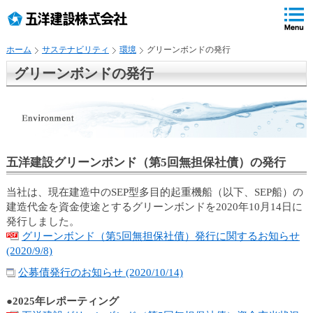
ペ
ペ
こ
の
ペ
ペ
の
ペ
ー
ー
ー
ー
ペ
ー
ジ
ジ
ジ
ジ
ー
ジ
ホーム
サステナビリティ
環境
グリーンボンドの発行
の
内
の
の
ジ
で
先
移
終
先
は
す
グリーンボンドの発行
頭
動
わ
頭
、
で
用
り
へ
す
の
で
戻
リ
す
る
ン
ク
五洋建設グリーンボンド（第5回無担保社債）の発行
で
す
当社は、現在建造中のSEP型多目的起重機船（以下、SEP船）の
サ
建造代金を資金使途とするグリーンボンドを2020年10月14日に
イ
発行しました。
ト
グリーンボンド（第5回無担保社債）発行に関するお知らせ
内
(2020/9/8)
共
通
公募債発行のお知らせ (2020/10/14)
メ
ニ
●2025年レポーティング