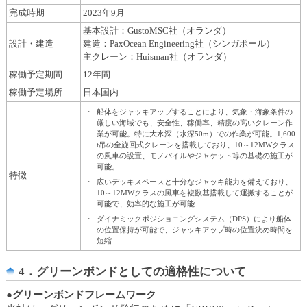
完成時期
2023年9月
基本設計：GustoMSC社（オランダ）
設計・建造
建造：PaxOcean Engineering社（シンガポール）
主クレーン：Huisman社（オランダ）
稼働予定期間
12年間
稼働予定場所
日本国内
・
船体をジャッキアップすることにより、気象・海象条件の
厳しい海域でも、安全性、稼働率、精度の高いクレーン作
業が可能。特に大水深（水深50m）での作業が可能。1,600
t吊の全旋回式クレーンを搭載しており、10～12MWクラス
の風車の設置、モノパイルやジャケット等の基礎の施工が
可能。
特徴
・
広いデッキスペースと十分なジャッキ能力を備えており、
10～12MWクラスの風車を複数基搭載して運搬することが
可能で、効率的な施工が可能
・
ダイナミックポジショニングシステム（DPS）により船体
の位置保持が可能で、ジャッキアップ時の位置決め時間を
短縮
4．グリーンボンドとしての適格性について
●グリーンボンドフレームワーク