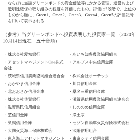
ならびに当該グリーンボンドの資金使途等にかかる管理、運営および
透明性確保の取り組みの程度を評価したもの。評価は5段階で、上位の
ものから順に、Green1、Green2、Green3、Green4、Green5の評価記号
を用いて表示される
（参考）当グリーンボンドへ投資表明した投資家一覧 （2020年
10月14日現在 五十音順）
・株式会社愛知銀行
・あいち知多農業協同組合
・アセットマネジメントOne株式
・アルプス中央信用金庫
会社
・茨城県信用農業協同組合連合会
・株式会社オーテック
・おかやま信用金庫
・川口信用金庫
・北おおさか信用金庫
・桑名三重信用金庫
・株式会社佐賀銀行
・滋賀県信用農業協同組合連合会
・滋賀県民信用組合
・しののめ信用金庫
・芝信用金庫
・浄土宗
・巣鴨信用金庫
・セゾン自動車火災保険株式会社
・大同火災海上保険株式会
・淡陽信用組合
・東京海上アセットマネジメント
・東京シティ信用金庫