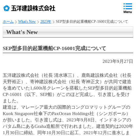
ペ
ペ
こ
の
ペ
ペ
の
ペ
ー
ー
ー
ー
ペ
ー
ジ
ジ
ジ
ジ
ー
ジ
ホーム
What's New
2023年
SEP型多目的起重機船CP-16001完成について
の
内
の
の
ジ
で
先
移
終
先
は
す
What's New
頭
動
わ
頭
、
。
で
用
り
へ
す
の
で
戻
SEP型多目的起重機船CP-16001完成について
リ
す
る
ン
2023年9月27日
ク
で
五洋建設株式会社（社長 清水琢三）、鹿島建設株式会社（社長
す
天野裕正）、寄神建設株式会社（社長 寄神正文）が共同で建造
サ
を進めていた1,600t吊クレーンを搭載したSEP型多目的起重機船
イ
CP-16001（以下、SEP船）がこのほど完成し、引き渡しを受け
ト
ました。
内
建造は、マレーシア最大の国際的コングロマリットグループの
共
Kuok Singapore社傘下のPaxOcean Holdings社（シンガポール）
通
が担いました。引き渡し式は、2023年9月8日、インドネシアの
メ
バタム島にあるGraha造船所で行われました。建造契約は2020年
ニ
1月30日に締結、同年10月30日に起工、2021年12月に進水しま