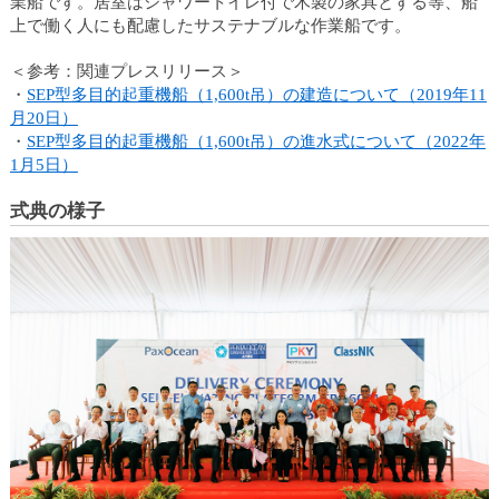
業船です。居室はシャワートイレ付で木製の家具とする等、船
カ
上で働く人にも配慮したサステナブルな作業船です。
テ
ゴ
＜参考：関連プレスリリース＞
リ
・
SEP型多目的起重機船（1,600t吊）の建造について（2019年11
共
月20日）
通
・
SEP型多目的起重機船（1,600t吊）の進水式について（2022年
メ
1月5日）
ニ
ュ
式典の様子
ー
へ
移
動
し
ま
す
本
文
へ
移
動