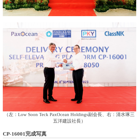
し
ま
す
（左：Low Soon Teck PaxOcean Holdings副会長、右：清水琢三
五洋建設社長）
CP-16001完成写真