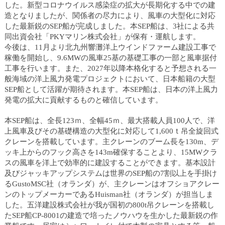
ュ
した。新型コロナウイルス感染症の拡大が長期化する中での建
ー
造となりましたが、関係者の尽力により、風車の大型化に対応
へ
した最新鋭のSEP船が完成しました。本SEP船は、3社による共
移
同出資会社「PKYマリン株式会社」が保有・運航します。
動
今後は、11月より北九州響灘洋上ウインドファーム建設工事で
し
稼働を開始し、9.6MWの風車25基の基礎工事の一部と風車据付
ま
工事を行います。また、2027年以降本格化すると予想される一
す
般海域の洋上風力発電プロジェクトにおいて、日本船籍の大型
ヘ
SEP船として活躍が期待されます。本SEP船は、日本の洋上風力
ッ
発電の拡大に貢献するものと確信しています。
ダ
ー
本SEP船は、全長123ｍ、全幅45ｍ、最大搭載人員100人で、洋
メ
上風車及びその基礎構造の大型化に対応して1,600ｔ吊全旋回式
ニ
クレーンを搭載しています。主クレーンのブーム長を130m、デ
ュ
ッキ上からのフック高さを143m確保することより、15MWクラ
ー
スの風車を洋上で効率的に建設することができます。基本設計
へ
及びジャッキアップシステムは世界のSEP船の7割以上を手掛け
移
るGustoMSC社（オランダ）が、主クレーンはオフショアクレー
動
ンのトップメーカーであるHuisman社（オランダ）が担当しま
し
した。五洋建設株式会社が我が国初の800t吊クレーンを搭載し
ま
たSEP船CP-8001の建造で培ったノウハウを生かした最新鋭の作
す