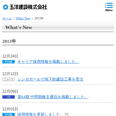
ペ
ペ
こ
の
ペ
ペ
の
ペ
ー
ー
ー
ー
ペ
ー
ジ
ジ
ジ
ジ
ー
ジ
ホーム
What's New
2013年
の
内
の
の
ジ
で
先
移
終
先
は
す
What's New
頭
動
わ
頭
、
。
で
用
り
へ
す
の
で
戻
2013年
リ
す
る
ン
12月24日
ク
キャリア採用情報を掲載しました。
で
す
サ
12月12日
イ
シンガポールで地下鉄建設工事を受注
ト
内
12月09日
共
第64期 中間期株主通信を掲載しました。
通
メ
12月01日
ニ
採用情報を更新しました。