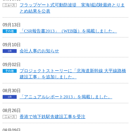
カ
フラップゲート式可動防波堤 実海域試験最終とりま
テ
とめ結果を公表
ゴ
リ
09月13日
共
「CSR報告書2013」（WEB版）を掲載しました。
通
メ
09月10日
ニ
会社人事のお知らせ
ュ
ー
09月02日
へ
プロジェクトストーリーに「北海道新幹線 大平線路橋
移
建設工事」を追加しました。
動
し
08月30日
ま
「アニュアルレポート2013」を掲載しました。
す
本
文
08月26日
へ
香港で地下鉄駅舎建設工事を受注
移
動
08月09日