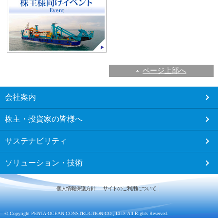
ページ上部へ
こ
会社案内
こ
か
株主・投資家の皆様へ
ら
フ
サステナビリティ
ッ
タ
ソリューション・技術
ー
メ
ニ
個人情報保護方針
サイトのご利用について
ュ
ー
で
© Copyright PENTA-OCEAN CONSTRUCTION CO., LTD. All Rights Reserved.