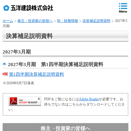
ペ
ペ
こ
の
ペ
ペ
の
ペ
ー
ー
ー
ー
ペ
ー
ジ
ジ
ジ
ジ
ー
ジ
ホーム
株主・投資家の皆様へ
IR・財務情報
決算補足説明資料
2027年3
の
内
の
の
ジ
で
月期
先
移
終
先
は
す
頭
動
わ
頭
、
。
決算補足説明資料
で
用
り
へ
す
の
で
戻
2027年3月期
リ
す
る
ン
2027年3月期 第1四半期決算補足説明資料
ク
で
第1四半期決算補足説明資料
す
サ
※2026年8月7日発表
イ
ト
PDFをご覧になるには
Adobe Reader
が必要です。お
内
持ちでない方はこちらからダウンロードしてくださ
共
い。
通
メ
ニ