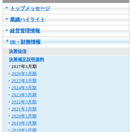
ュ
ー
トップメッセージ
へ
業績ハイライト
移
動
経営管理情報
し
ま
IR・財務情報
す
ヘ
決算短信
ッ
決算補足説明資料
ダ
2027年3月期
ー
2026年3月期
メ
2025年3月期
ニ
ュ
2024年3月期
ー
2023年3月期
へ
2022年3月期
移
2021年3月期
動
2020年3月期
し
2019年3月期
ま
2018年3月期
す