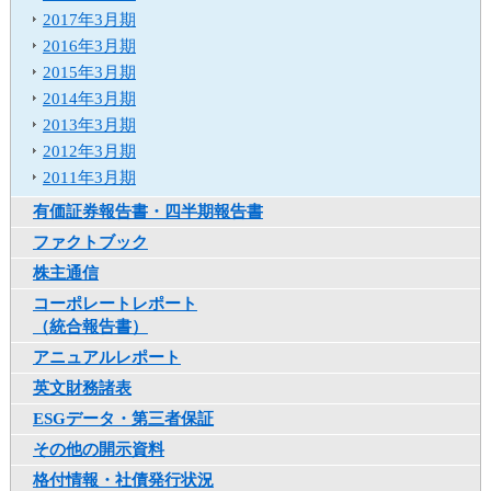
カ
2017年3月期
テ
2016年3月期
ゴ
2015年3月期
リ
2014年3月期
共
2013年3月期
通
2012年3月期
メ
2011年3月期
ニ
ュ
有価証券報告書・四半期報告書
ー
ファクトブック
へ
移
株主通信
動
コーポレートレポート
し
（統合報告書）
ま
アニュアルレポート
す
本
英文財務諸表
文
ESGデータ・第三者保証
へ
その他の開示資料
移
動
格付情報・社債発行状況