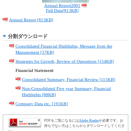
ュ
Annual Report2001
ー
Full Data[813KB]
へ
移
Annual Report [813KB]
動
し
分割ダウンロード
ま
す
Consolidated Financial Highlights, Message from the
ヘ
Management [37KB]
ッ
Strategies for Growth, Review of Operations [154KB]
ダ
ー
Financial Statement
メ
Consolidated Summary, Financial Review [115KB]
ニ
ュ
Non-Consolidated Five year Summary, Financial
ー
Highlights [88KB]
へ
Company Data etc. [191KB]
移
動
し
PDFをご覧になるには
Adobe Reader
が必要です。お
ま
持ちでない方はこちらからダウンロードしてくださ
す