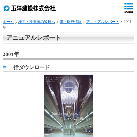
ペ
ペ
こ
の
ペ
ペ
の
ペ
ー
ー
ー
ー
ペ
ー
ジ
ジ
ジ
ジ
ー
ジ
ホーム
株主・投資家の皆様へ
IR・財務情報
アニュアルレポート
2001
の
内
の
の
ジ
で
年
先
移
終
先
は
す
頭
動
わ
頭
、
。
アニュアルレポート
で
用
り
へ
す
の
で
戻
2001年
リ
す
る
ン
一括ダウンロード
ク
で
す
サ
イ
ト
内
共
通
メ
ニ