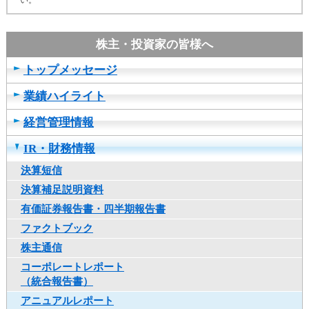
い。
カ
テ
ゴ
リ
トップメッセージ
共
通
業績ハイライト
メ
ニ
経営管理情報
ュ
ー
IR・財務情報
へ
決算短信
移
動
決算補足説明資料
し
有価証券報告書・四半期報告書
ま
ファクトブック
す
本
株主通信
文
コーポレートレポート
へ
（統合報告書）
移
アニュアルレポート
動