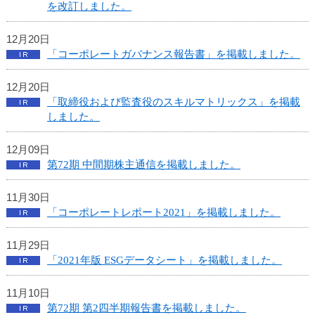
ュ
を改訂しました。
ー
へ
12月20日
移
「コーポレートガバナンス報告書」を掲載しました。
動
し
12月20日
ま
「取締役および監査役のスキルマトリックス」を掲載
す
しました。
ヘ
ッ
ダ
12月09日
ー
第72期 中間期株主通信を掲載しました。
メ
ニ
11月30日
ュ
「コーポレートレポート2021」を掲載しました。
ー
へ
11月29日
移
「2021年版 ESGデータシート」を掲載しました。
動
し
11月10日
ま
第72期 第2四半期報告書を掲載しました。
す