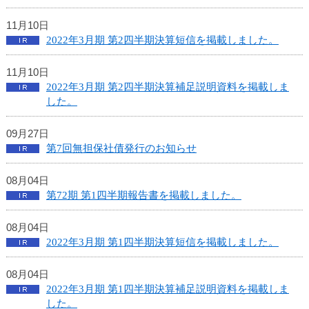
カ
11月10日
テ
2022年3月期 第2四半期決算短信を掲載しました。
ゴ
リ
共
11月10日
通
2022年3月期 第2四半期決算補足説明資料を掲載しま
メ
した。
ニ
ュ
09月27日
ー
第7回無担保社債発行のお知らせ
へ
移
08月04日
動
第72期 第1四半期報告書を掲載しました。
し
ま
08月04日
す
2022年3月期 第1四半期決算短信を掲載しました。
本
文
へ
08月04日
移
2022年3月期 第1四半期決算補足説明資料を掲載しま
動
した。