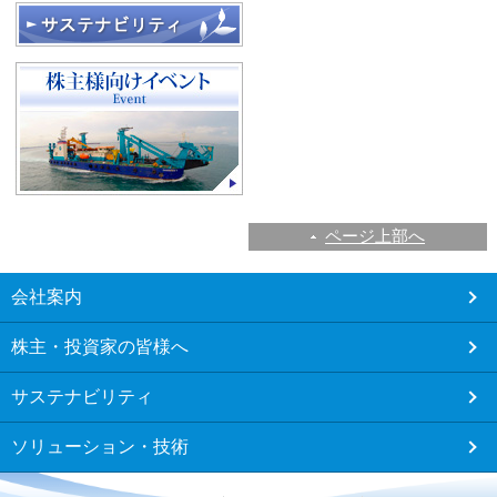
ページ上部へ
こ
会社案内
こ
か
株主・投資家の皆様へ
ら
フ
サステナビリティ
ッ
タ
ソリューション・技術
ー
メ
ニ