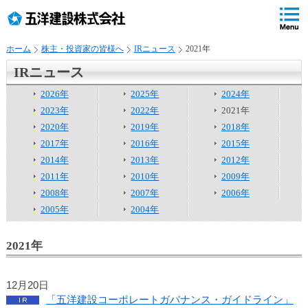
ペ
ペ
こ
の
ペ
ペ
の
ペ
ー
ー
ー
ー
ペ
ー
ジ
ジ
ジ
ジ
ー
ジ
ホーム
株主・投資家の皆様へ
IRニュース
2021年
の
内
の
の
ジ
で
先
移
終
先
は
す
IRニュース
頭
動
わ
頭
、
。
で
用
り
へ
2026年
2025年
2024年
す
の
で
戻
2023年
2022年
2021年
リ
す
る
2020年
2019年
2018年
ン
2017年
2016年
2015年
ク
2014年
2013年
2012年
で
2011年
2010年
2009年
す
2008年
2007年
2006年
サ
イ
2005年
2004年
ト
内
2021年
共
通
メ
12月20日
ニ
「五洋建設コーポレートガバナンス・ガイドライン」