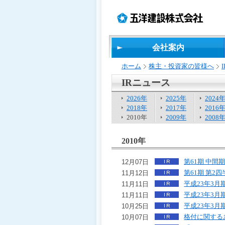
ペ
ペ
こ
の
ペ
ペ
ー
ー
の
ペ
ー
ー
ジ
ジ
ペ
ー
ジ
ジ
の
内
ー
ジ
の
の
先
移
ジ
で
終
先
会社案内
頭
動
は、
す。
わ
頭
で
用
り
へ
ホーム
株主・投資家の皆様へ
す
の
で
戻
リ
す
る
IRニュース
ン
2026年
2025年
2024
ク
2018年
2017年
2016
で
2010年
2009年
2008
す
サ
イ
2010年
ト
内
第61期 中
12月07日
共
第61期 第
11月12日
通
平成23年3
11月11日
メ
平成23年3
11月11日
ニ
ュ
平成23年3月
10月25日
ー
格付に関する
10月07日
へ