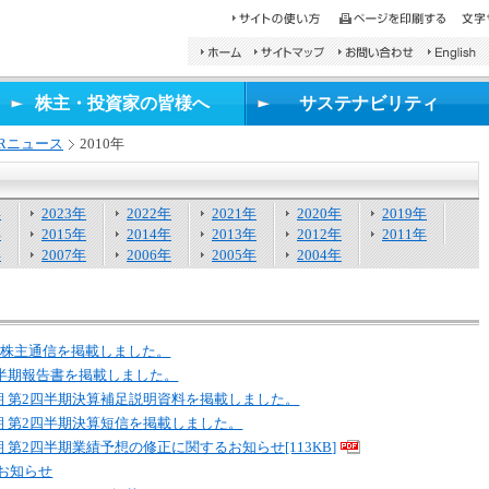
検
索
し
株主・投資家の皆様へ
サステナビリティ
た
い
IRニュース
2010年
文
字
を
年
2023年
2022年
入
2021年
2020年
2019年
年
2015年
2014年
力
2013年
2012年
2011年
年
2007年
2006年
し、
2005年
2004年
検
索
ボ
タ
間期株主通信を掲載しました。
ン
2四半期報告書を掲載しました。
を
月期 第2四半期決算補足説明資料を掲載しました。
押
し
月期 第2四半期決算短信を掲載しました。
て
期 第2四半期業績予想の修正に関するお知らせ[113KB]
く
お知らせ
だ