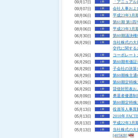
「アニュアル
09月17日
移
会社人事およ
09月07日
動
平成23年3
08月06日
し
第61期 第
08月06日
ま
す
平成23年3
08月06日
ヘ
第60期議決権
06月30日
ッ
当社株式の大
06月29日
ダ
交代に関するお
ー
コーポレートガ
06月29日
メ
第60期有価
06月29日
ニ
子会社の決算
06月29日
ュ
第60期株主
ー
06月29日
へ
第60期定時
06月29日
移
貸借対照表お
06月29日
動
勇退者優遇制度
06月09日
し
第60期定時
06月09日
ま
役員等人事異
05月13日
す
2010年 FA
05月13日
カ
テ
平成22年3
05月13日
ゴ
当社株式の大
05月13日
リ
[405KB]