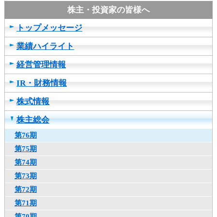
ュ
ー
へ
トップメッセージ
移
動
業績ハイライト
し
ま
経営管理情報
す
IR・財務情報
ヘ
ッ
株式情報
ダ
ー
株主総会
メ
ニ
第76期
ュ
第75期
ー
第74期
へ
移
第73期
動
第72期
し
第71期
ま
す
第70期