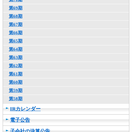
カ
第69期
テ
第68期
ゴ
リ
第67期
共
第66期
通
第65期
メ
ニ
第64期
ュ
第63期
ー
第62期
へ
移
第61期
動
第60期
し
第59期
ま
す
第58期
本
IRカレンダー
文
へ
電子公告
移
動
子会社の決算公告