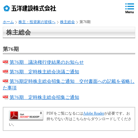
ペ
ペ
こ
の
ペ
ペ
の
ペ
ー
ー
ー
ー
ペ
ー
ジ
ジ
ジ
ジ
ー
ジ
ホーム
株主・投資家の皆様へ
株主総会
第76期
の
内
の
の
ジ
で
先
移
終
先
は
す
株主総会
頭
動
わ
頭
、
。
で
用
り
へ
す
の
で
戻
第76期
リ
す
る
ン
第76期 議決権行使結果のお知らせ
ク
第76期 定時株主総会決議ご通知
で
す
第76期定時株主総会招集ご通知 交付書面への記載を省略し
サ
た事項
イ
第76期 定時株主総会招集ご通知
ト
内
共
PDFをご覧になるには
Adobe Reader
が必要です。お
持ちでない方はこちらからダウンロードしてくださ
通
い。
メ
ニ