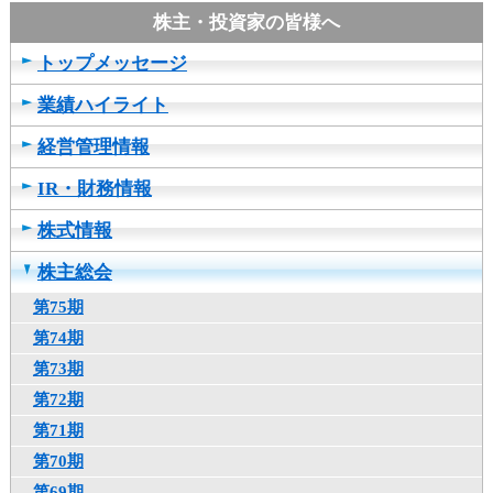
ュ
ー
へ
トップメッセージ
移
動
業績ハイライト
し
ま
経営管理情報
す
IR・財務情報
ヘ
ッ
株式情報
ダ
ー
株主総会
メ
ニ
第75期
ュ
第74期
ー
第73期
へ
移
第72期
動
第71期
し
第70期
ま
す
第69期