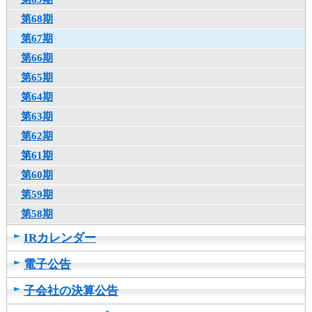
カ
第68期
テ
第67期
ゴ
リ
第66期
共
第65期
通
第64期
メ
ニ
第63期
ュ
第62期
ー
第61期
へ
移
第60期
動
第59期
し
第58期
ま
す
IRカレンダー
本
文
電子公告
へ
移
子会社の決算公告
動