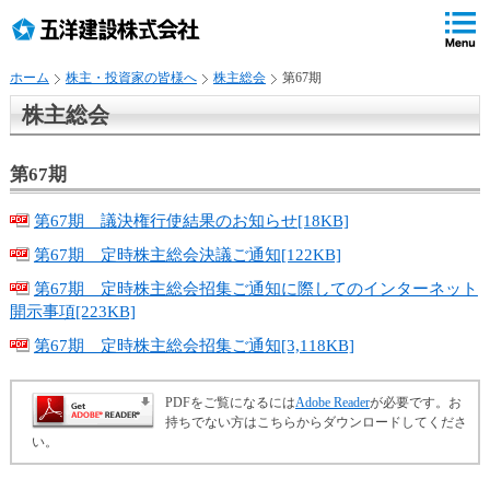
ペ
ペ
こ
の
ペ
ペ
の
ペ
ー
ー
ー
ー
ペ
ー
ジ
ジ
ジ
ジ
ー
ジ
ホーム
株主・投資家の皆様へ
株主総会
第67期
の
内
の
の
ジ
で
先
移
終
先
は
す
株主総会
頭
動
わ
頭
、
。
で
用
り
へ
す
の
で
戻
第67期
リ
す
る
ン
第67期 議決権行使結果のお知らせ[18KB]
ク
第67期 定時株主総会決議ご通知[122KB]
で
す
第67期 定時株主総会招集ご通知に際してのインターネット
サ
開示事項[223KB]
イ
第67期 定時株主総会招集ご通知[3,118KB]
ト
内
共
PDFをご覧になるには
Adobe Reader
が必要です。お
持ちでない方はこちらからダウンロードしてくださ
通
い。
メ
ニ