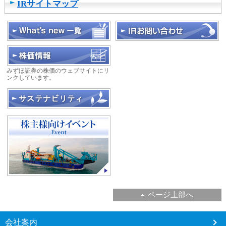
IRサイトマップ
し
ま
す
みずほ証券の株価のウェブサイトにリ
ンクしています。
ページ上部へ
こ
会社案内