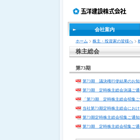
ペ
ペ
こ
の
ペ
ペ
ー
ー
の
ペ
ー
ー
ジ
ジ
ペ
ー
ジ
ジ
の
内
ー
ジ
の
の
先
移
ジ
で
終
先
会社案内
頭
動
は、
す。
わ
頭
で
用
り
へ
ホーム
株主・投資家の皆様へ
す
の
で
戻
リ
す
る
株主総会
ン
ク
第73期
で
す
サ
第73期 議決権行使結果のお
イ
第73期 定時株主総会決議ご通
ト
内
「第73期 定時株主総会招集
共
当社第73期定時株主総会にお
通
メ
第73期定時株主総会招集ご通
ニ
第73期 定時株主総会招集ご通
ュ
ー
へ