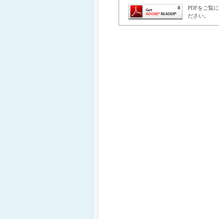
移
PDFをご覧
ださい。
動
し
ま
す
ヘ
ッ
ダ
ー
メ
ニ
ュ
ー
へ
移
動
し
ま
す
カ
テ
ゴ
リ