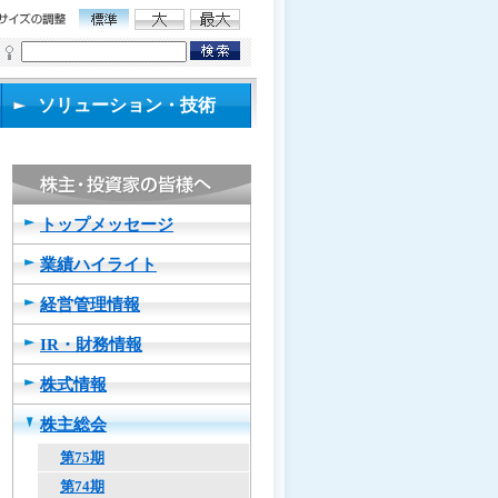
ソリューション・技術
トップメッセージ
業績ハイライト
経営管理情報
IR・財務情報
株式情報
株主総会
第75期
第74期