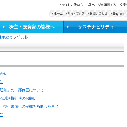
検
索
し
株主・投資家の皆様へ
サステナビリティ
た
い
株主総会
第73期
文
字
を
入
力
し、
検
知らせ
索
知
ボ
タ
ご通知」の一部修正について
ン
ける議決権行使のお願い
を
押
知 交付書面への記載を省略した事項
し
知
て
く
だ