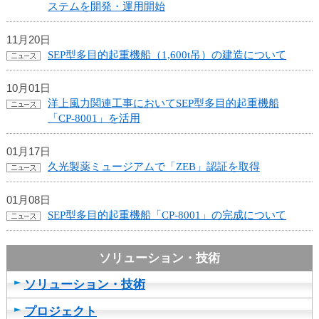
ュ
ステムを開発・運用開始
ー
へ
11月20日
移
SEP型多目的起重機船（1,600t吊）の建造について
動
し
10月01日
ま
洋上風力関連工事においてSEP型多目的起重機船
す
「CP-8001」を活用
ヘ
ッ
ダ
01月17日
ー
久光製薬ミュージアムで「ZEB」認証を取得
メ
ニ
01月08日
ュ
SEP型多目的起重機船「CP-8001」の完成について
ー
へ
移
動
ソリューション・技術
し
ま
プロジェクト
す