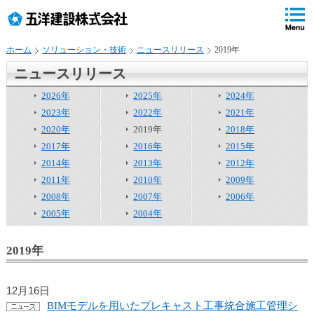
ペ
ペ
こ
の
ペ
ペ
の
ペ
ー
ー
ー
ー
ペ
ー
ジ
ジ
ジ
ジ
ー
ジ
ホーム
ソリューション・技術
ニュースリリース
2019年
の
内
の
の
ジ
で
先
移
終
先
は
す
ニュースリリース
頭
動
わ
頭
、
。
で
用
り
へ
2026年
2025年
2024年
す
の
で
戻
2023年
2022年
2021年
リ
す
る
2020年
2019年
2018年
ン
2017年
2016年
2015年
ク
2014年
2013年
2012年
で
2011年
2010年
2009年
す
2008年
2007年
2006年
サ
イ
2005年
2004年
ト
内
2019年
共
通
メ
12月16日
ニ
BIMモデルを用いたプレキャスト工事統合施工管理シ