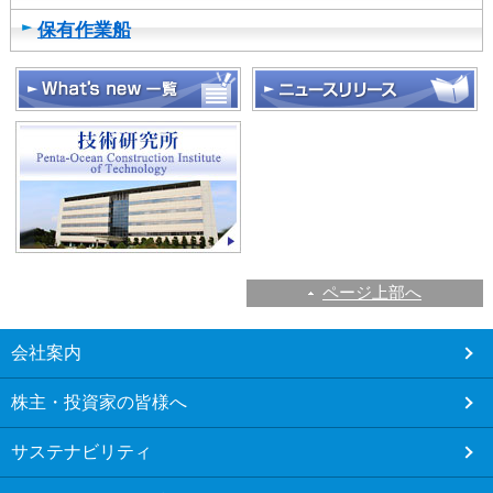
カ
保有作業船
テ
ゴ
リ
共
通
メ
ニ
ュ
ー
へ
移
ページ上部へ
動
し
こ
ま
会社案内
こ
す
か
本
株主・投資家の皆様へ
ら
文
フ
へ
サステナビリティ
ッ
移
タ
動