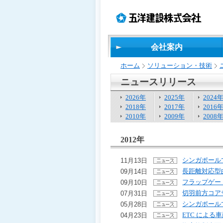
ペ
ペ
こ
の
ペ
ペ
ー
ー
の
ペ
ー
ー
ジ
ジ
ペ
ー
ジ
ジ
の
内
ー
ジ
の
の
先
移
ジ
で
終
先
会社案内
頭
動
は、
す。
わ
頭
で
用
り
へ
ホーム
ソリューション・技術
す
の
で
戻
リ
す
る
ニュースリリース
ン
2026年
2025年
2024
ク
2018年
2017年
2016
で
2010年
2009年
2008
す
サ
イ
2012年
ト
内
シンガポール
11月13日
共
長距離対応型
09月14日
通
フラップゲー
09月10日
メ
切羽前方コア
07月31日
ニ
ュ
シンガポールでCon
05月28日
ー
ETC によ
04月23日
へ