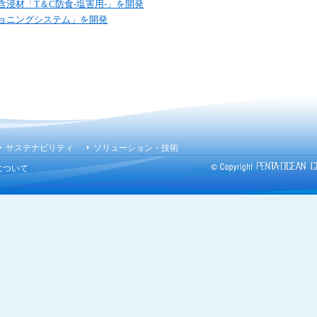
含浸材「T＆C防食-塩害用-」を開発
さ
ョニングシステム」を開発
い
サステナビリティ
ソリューション・技術
について