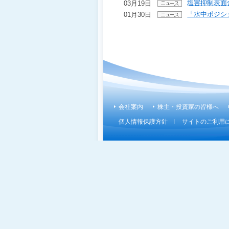
塩害抑制表面
03月19日
移
「水中ポジシ
01月30日
動
し
ま
す
ヘ
こ
ッ
こ
ダ
か
ー
ら
メ
フ
ニ
会社案内
株主・投資家の皆様へ
ッ
ュ
個人情報保護方針
サイトのご利用
タ
ー
ー
へ
メ
移
ニ
動
ュ
し
ー
ま
で
す
す
カ
テ
ゴ
リ