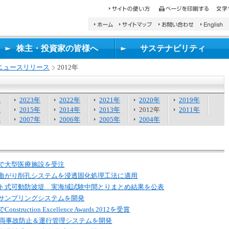
検
索
し
株主・投資家の皆様へ
サステナビリティ
た
い
ニュースリリース
2012年
文
字
を
年
2023年
2022年
入
2021年
2020年
2019年
年
2015年
2014年
力
2013年
2012年
2011年
年
2007年
2006年
し、
2005年
2004年
検
索
ボ
タ
で大型医療施設を受注
ン
曲がり削孔システムを浸透固化処理工法に適用
を
ト式可動防波堤 実海域試験中間とりまとめ結果を公表
押
し
サンプリングシステムを開発
て
struction Excellence Awards 2012を受賞
く
る車両事故防止＆運行管理システムを開発
だ