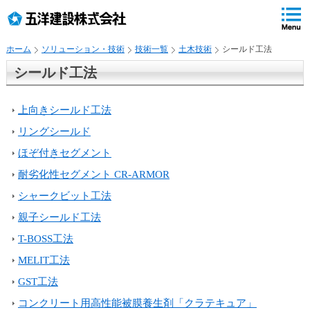
ペ
ペ
こ
の
ペ
ペ
の
ペ
ー
ー
ー
ー
ペ
ー
ジ
ジ
ジ
ジ
ー
ジ
ホーム
ソリューション・技術
技術一覧
土木技術
シールド工法
の
内
の
の
ジ
で
先
移
終
先
は
す
シールド工法
頭
動
わ
頭
、
。
で
用
り
へ
す
の
で
戻
上向きシールド工法
リ
す
る
リングシールド
ン
ク
ほぞ付きセグメント
で
耐劣化性セグメント CR-ARMOR
す
サ
シャークビット工法
イ
親子シールド工法
ト
T-BOSS工法
内
共
MELIT工法
通
GST工法
メ
ニ
コンクリート用高性能被膜養生剤「クラテキュア」