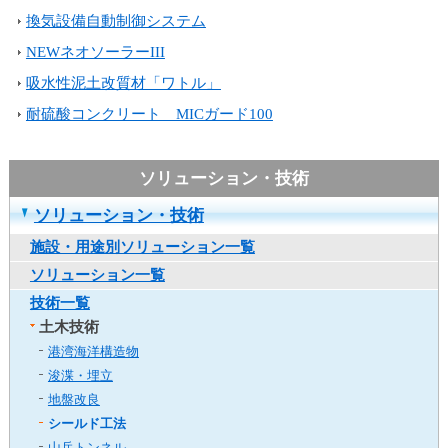
ュ
換気設備自動制御システム
ー
へ
NEWネオソーラーIII
移
吸水性泥土改質材「ワトル」
動
し
耐硫酸コンクリート MICガード100
ま
す
ヘ
ッ
ダ
ソリューション・技術
ー
施設・用途別ソリューション一覧
メ
ソリューション一覧
ニ
ュ
技術一覧
ー
土木技術
へ
港湾海洋構造物
移
浚渫・埋立
動
地盤改良
し
ま
シールド工法
す
山岳トンネル