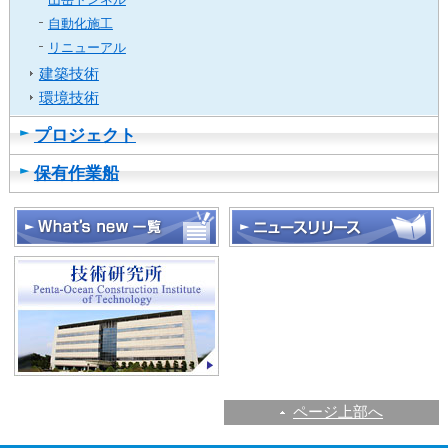
カ
自動化施工
テ
リニューアル
ゴ
建築技術
リ
環境技術
共
通
プロジェクト
メ
ニ
保有作業船
ュ
ー
へ
移
動
し
ま
す
本
文
へ
ページ上部へ
移
動