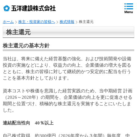
ペ
ペ
こ
の
ペ
ペ
の
ペ
ー
ー
ー
ー
ペ
ー
ジ
ジ
ジ
ジ
ー
ジ
ホーム
株主・投資家の皆様へ
株式情報
株主還元
の
内
の
の
ジ
で
先
移
終
先
は
す
株主還元
頭
動
わ
頭
、
。
で
用
り
へ
株主還元の基本方針
す
の
で
戻
リ
す
る
当社は、将来に備えた経営基盤の強化、および技術開発や設備
ン
投資の実施などにより、収益力の向上、企業価値の増大を図る
ク
とともに、株主の皆様に対して継続的かつ安定的に配当を行う
で
ことを基本方針としております。
す
サ
資本コストや株価を意識した経営実践のため、当中期経営 計画
イ
（2026～2028年）の期間を、企業価値の向上を更に促進させる
ト
期間と位置づけ、積極的な株主還元を実施することにいたしま
内
した。
共
通
連結配当性向 40％以上
メ
ニ
自己株式取得 約300億円（2026年度から３年間）毎年度、中