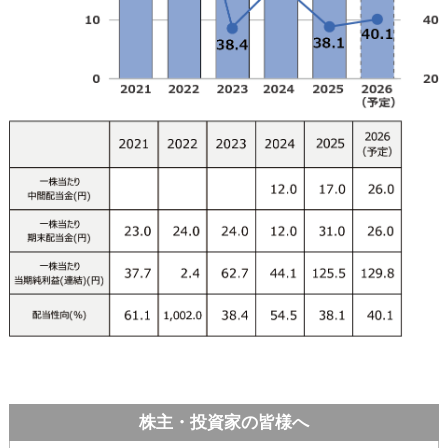
カ
テ
ゴ
リ
共
通
メ
ニ
ュ
ー
へ
移
動
し
ま
す
本
文
へ
移
動