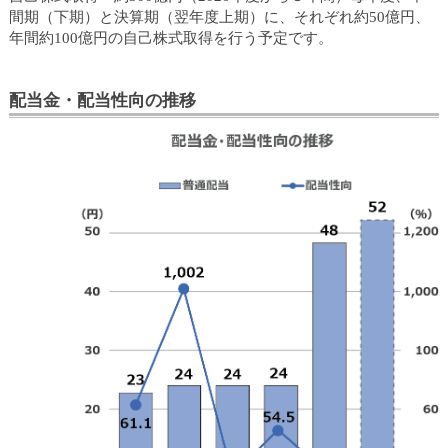
ュ
間期（下期）と決算期（翌年度上期）に、それぞれ約50億円、
ー
年間約100億円の自己株式取得を行う予定です。
へ
移
動
配当金・配当性向の推移
し
ま
す
ヘ
ッ
ダ
ー
メ
ニ
ュ
ー
へ
移
動
し
ま
す