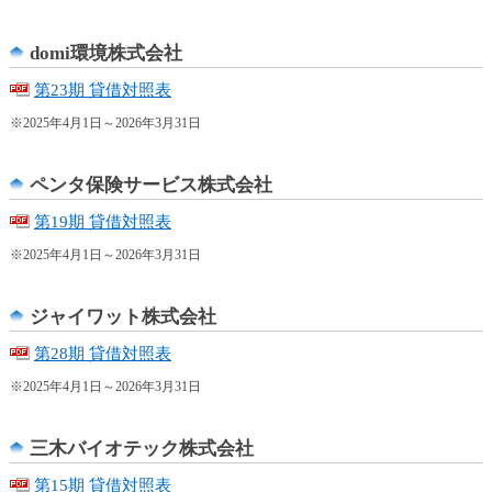
カ
テ
domi環境株式会社
ゴ
リ
第23期 貸借対照表
共
※2025年4月1日～2026年3月31日
通
メ
ニ
ペンタ保険サービス株式会社
ュ
第19期 貸借対照表
ー
へ
※2025年4月1日～2026年3月31日
移
動
ジャイワット株式会社
し
ま
第28期 貸借対照表
す
本
※2025年4月1日～2026年3月31日
文
へ
三木バイオテック株式会社
移
動
第15期 貸借対照表