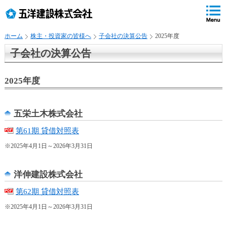
ペ
ペ
こ
の
ペ
ペ
の
ペ
ー
ー
ー
ー
ペ
ー
ジ
ジ
ジ
ジ
ー
ジ
ホーム
株主・投資家の皆様へ
子会社の決算公告
2025年度
の
内
の
の
ジ
で
先
移
終
先
は
す
子会社の決算公告
頭
動
わ
頭
、
。
で
用
り
へ
す
の
で
戻
2025年度
リ
す
る
ン
ク
五栄土木株式会社
で
第61期 貸借対照表
す
サ
※2025年4月1日～2026年3月31日
イ
ト
洋伸建設株式会社
内
共
第62期 貸借対照表
通
メ
※2025年4月1日～2026年3月31日
ニ