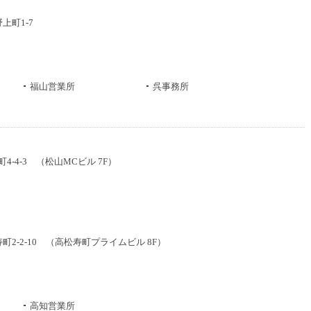
野上町1-7
福山営業所
呉事務所
町4-4-3 （松山MCビル 7F）
寿町2-2-10 （高松寿町プライムビル 8F）
高知営業所