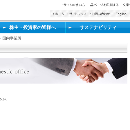
検
索
し
株主・投資家の皆様へ
サステナビリティ
た
い
国内事業所
文
字
を
入
力
し、
検
索
ボ
タ
ン
2-8
を
押
し
て
く
だ