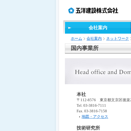
ペ
ペ
こ
の
ペ
ペ
ー
ー
の
ペ
ー
ー
ジ
ジ
ペ
ー
ジ
ジ
の
内
ー
ジ
の
の
先
移
ジ
で
終
先
会社案内
頭
動
は、
す。
わ
頭
で
用
り
へ
ホーム
会社案内
ネットワーク
す
の
で
戻
リ
す
る
国内事業所
ン
ク
で
す
サ
イ
ト
内
本社
共
〒112-8576 東京都文京区後楽2-
通
Tel. 03-3816-7111
メ
Fax. 03-3816-7158
ニ
地図・アクセス
ュ
ー
技術研究所
へ