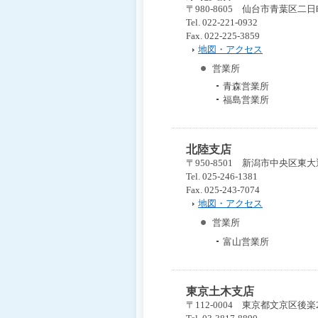
共
〒980-8605 仙台市青葉区二
通
Tel. 022-221-0932
メ
Fax. 022-225-3859
ニ
地図・アクセス
ュ
営業所
ー
へ
青森営業所
移
福島営業所
動
し
ま
北陸支店
す
〒950-8501 新潟市中央区東大
本
Tel. 025-246-1381
文
Fax. 025-243-7074
へ
地図・アクセス
移
動
営業所
し
富山営業所
ま
す
東京土木支店
〒112-0004 東京都文京区後