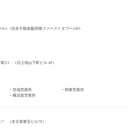
楽2-6-1（住友不動産飯田橋ファーストタワー24F)
山下町23 （日土地山下町ビル 4F）
茨城営業所
関東営業所
横須賀営業所
-2-7 （名古屋東宝ビル7F）