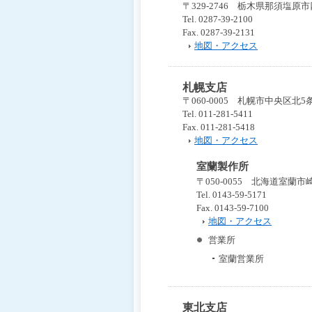
〒329-2746 栃木県那須塩原市四
移
Tel. 0287-39-2100
動
Fax. 0287-39-2131
し
地図・アクセス
ま
す
ヘ
札幌支店
ッ
〒060-0005 札幌市中央区北5
ダ
Tel. 011-281-5411
ー
Fax. 011-281-5418
メ
地図・アクセス
ニ
ュ
室蘭製作所
ー
〒050-0055 北海道室蘭市崎
へ
Tel. 0143-59-5171
移
Fax. 0143-59-7100
動
地図・アクセス
し
ま
営業所
す
室蘭営業所
カ
テ
ゴ
リ
東北支店