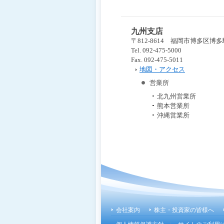
九州支店
〒812-8614 福岡市博多区博多駅
Tel. 092-475-5000
Fax. 092-475-5011
地図・アクセス
営業所
北九州営業所
熊本営業所
沖縄営業所
こ
こ
か
ら
フ
会社案内
株主・投資家の皆様へ
ッ