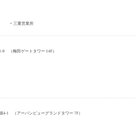
三重営業所
1-9 （梅田ゲートタワー 14F）
丁堀4-1 （アーバンビューグランドタワー 7F）