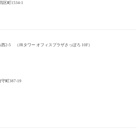
区町1534-1
さ
い
条西2-5 （JRタワー オフィスプラザさっぽろ 10F）
守町387-19