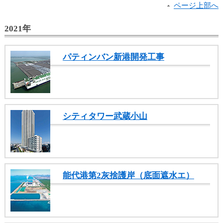
し
ページ上部へ
ま
す
2021年
パティンバン新港開発工事
シティタワー武蔵小山
能代港第2灰捨護岸（底面遮水エ）