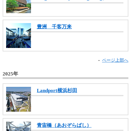
豊洲 千客万来
ページ上部へ
2025年
Landport横浜杉田
青宙橋（あおぞらばし）