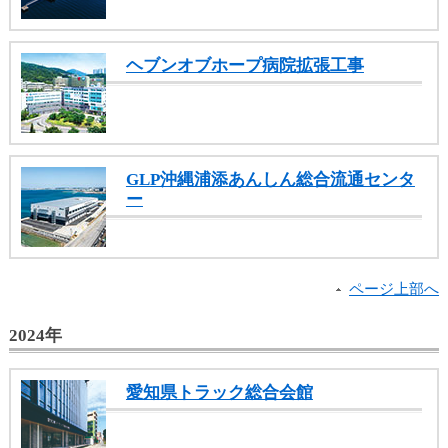
ヘブンオブホープ病院拡張工事
GLP沖縄浦添あんしん総合流通センタ
ー
ページ上部へ
2024年
愛知県トラック総合会館