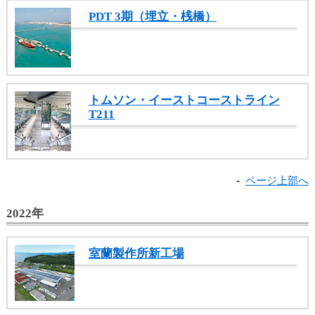
PDT 3期（埋立・桟橋）
トムソン・イーストコーストライン
T211
ページ上部へ
2022年
室蘭製作所新工場