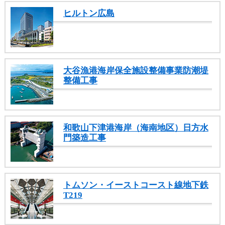
ヒルトン広島
大谷漁港海岸保全施設整備事業防潮堤
整備工事
和歌山下津港海岸（海南地区）日方水
門築造工事
トムソン・イーストコースト線地下鉄
T219