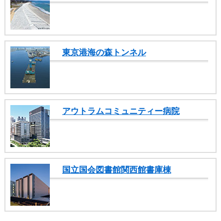
カ
テ
ゴ
リ
共
東京港海の森トンネル
通
メ
ニ
ュ
ー
アウトラムコミュニティー病院
へ
移
動
し
ま
す
国立国会図書館関西館書庫棟
本
文
へ
移
動