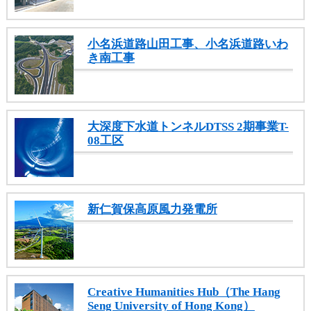
小名浜道路山田工事、小名浜道路いわ
き南工事
大深度下水道トンネルDTSS 2期事業T-
08工区
新仁賀保高原風力発電所
Creative Humanities Hub（The Hang
Seng University of Hong Kong）