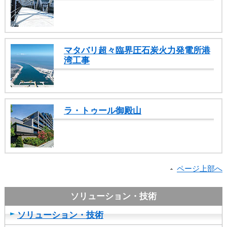
マタバリ超々臨界圧石炭火力発電所港
湾工事
ラ・トゥール御殿山
ページ上部へ
ソリューション・技術