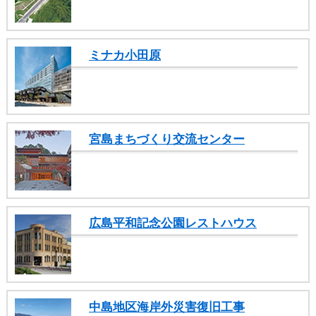
ュ
ー
へ
移
ミナカ小田原
動
し
ま
す
ヘ
ッ
宮島まちづくり交流センター
ダ
ー
メ
ニ
ュ
広島平和記念公園レストハウス
ー
へ
移
動
し
ま
中島地区海岸外災害復旧工事
す