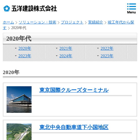
ペ
ペ
こ
の
ペ
ペ
の
ペ
ー
ー
ー
ー
ペ
ー
ジ
ジ
ジ
ジ
ー
ジ
ホーム
ソリューション・技術
プロジェクト
実績紹介
竣工年代から探
の
内
の
の
ジ
で
す
2020年代
先
移
終
先
は
す
頭
動
わ
頭
、
。
2020年代
で
用
り
へ
2020年
2021年
2022年
す
の
で
戻
リ
す
る
2023年
2024年
2025年
ン
ク
2020年
で
す
サ
東京国際クルーズターミナル
イ
ト
内
共
通
東北中央自動車道下小国地区
メ
ニ