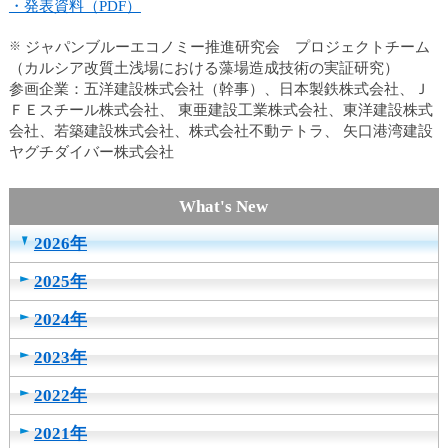
ュ
・発表資料（PDF）
ー
へ
※
ジャパンブルーエコノミー推進研究会 プロジェクトチーム
移
（カルシア改質土浅場における藻場造成技術の実証研究）
動
参画企業：五洋建設株式会社（幹事）、日本製鉄株式会社、Ｊ
し
ＦＥスチール株式会社、 東亜建設工業株式会社、東洋建設株式
ま
会社、若築建設株式会社、株式会社不動テトラ、 矢口港湾建設
す
ヤグチダイバー株式会社
ヘ
ッ
ダ
ー
2026年
メ
ニ
2025年
ュ
ー
2024年
へ
2023年
移
動
2022年
し
ま
2021年
す