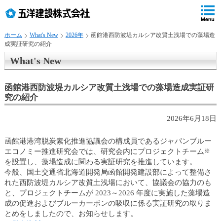
ペ
ペ
こ
の
ペ
ペ
の
ペ
ー
ー
ー
ー
ペ
ー
ジ
ジ
ジ
ジ
ー
ジ
ホーム
What's New
2026年
函館港西防波堤カルシア改質土浅場での藻場造
の
内
の
の
ジ
で
成実証研究の紹介
先
移
終
先
は
す
頭
動
わ
頭
、
。
What's New
で
用
り
へ
す
の
で
戻
函館港西防波堤カルシア改質土浅場での藻場造成実証研
リ
す
る
究の紹介
ン
ク
2026年6月18日
で
す
サ
函館港港湾脱炭素化推進協議会の構成員であるジャパンブルー
イ
エコノミー推進研究会では、研究会内にプロジェクトチーム
※
ト
を設置し、藻場造成に関わる実証研究を推進しています。
内
今般、国土交通省北海道開発局函館開発建設部によって整備さ
共
れた西防波堤カルシア改質土浅場において、協議会の協力のも
通
と、プロジェクトチームが 2023～2026 年度に実施した藻場造
メ
成の促進およびブルーカーボンの吸収に係る実証研究の取りま
ニ
とめをしましたので、お知らせします。