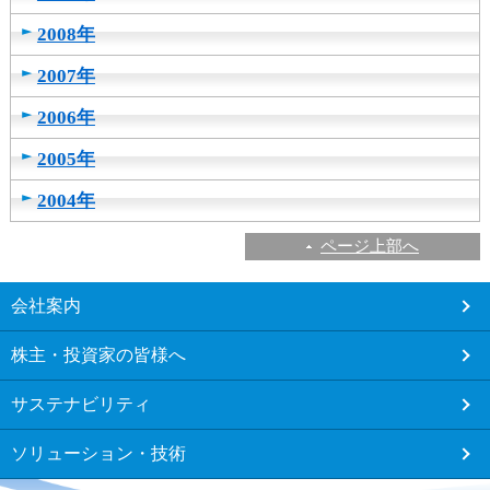
し
2008年
ま
す
2007年
2006年
2005年
2004年
ページ上部へ
こ
会社案内
こ
か
株主・投資家の皆様へ
ら
フ
サステナビリティ
ッ
タ
ソリューション・技術
ー
メ