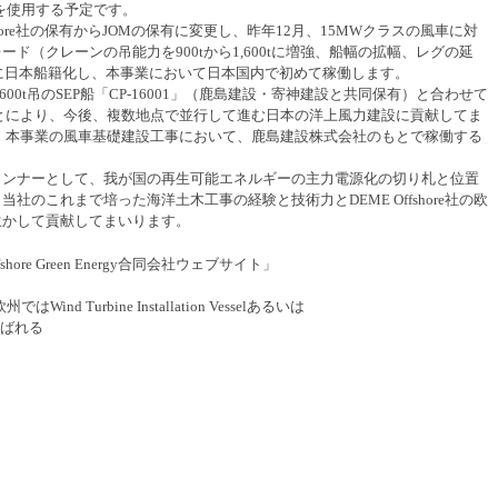
0t吊）を使用する予定です。
さ
E Offshore社の保有からJOMの保有に変更し、昨年12月、15MWクラスの風車に対
い
ド（クレーンの吊能力を900tから1,600tに増強、船幅の拡幅、レグの延
中に日本船籍化し、本事業において日本国内で初めて稼働します。
00t吊のSEP船「CP-16001」（鹿島建設・寄神建設と共同保有）と合わせて
ことにより、今後、複数地点で並行して進む日本の洋上風力建設に貢献してま
」は、本事業の風車基礎建設工事において、鹿島建設株式会社のもとで稼働する
ランナーとして、我が国の再生可能エネルギーの主力電源化の切り札と位置
社のこれまで培った海洋土木工事の経験と技術力とDEME Offshore社の欧
生かして貢献してまいります。
re Green Energy合同会社ウェブサイト」
欧州ではWind Turbine Installation Vesselあるいは
elと呼ばれる