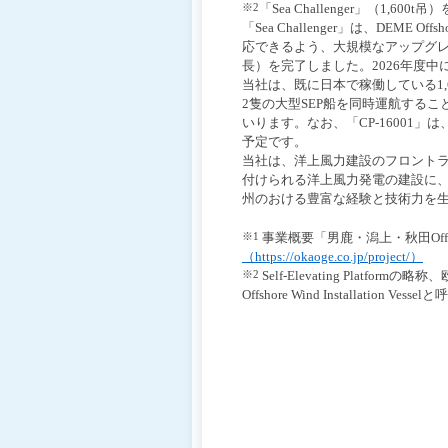
※2
「Sea Challenger」（1,60
移
「Sea Challenger」は、DEM
動
応できるよう、大規模なアップグレー
し
長）を完了しました。2026年度
ま
当社は、既に日本で稼働している1,6
す
2隻の大型SEP船を同時運航する
ヘ
いります。なお、「CP-16001
ッ
予定です。
ダ
当社は、洋上風力建設のフロント
ー
付けられる洋上風力発電の建設に、当
メ
州のおける豊富な経験と技術力を
ニ
ュ
※1
事業概要「男鹿・潟上・秋田Offsho
ー
（https://okaoge.co.jp/project/）
へ
※2
Self-Elevating Platformの略称、
移
Offshore Wind Installation Vess
動
し
ま
す
カ
テ
ゴ
リ