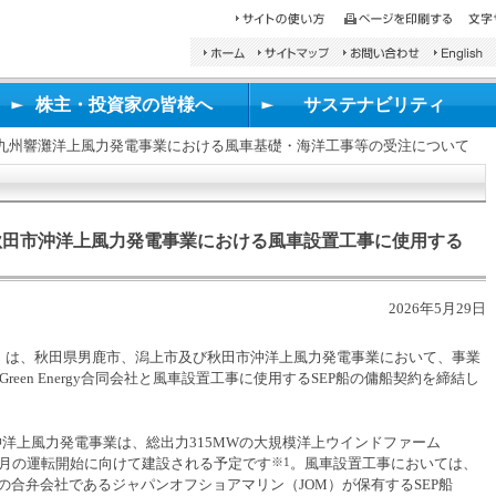
検
索
し
株主・投資家の皆様へ
サステナビリティ
た
い
九州響灘洋上風力発電事業における風車基礎・海洋工事等の受注について
文
字
を
入
力
秋田市沖洋上風力発電事業における風車設置工事に使用する
し、
検
索
2026年5月29日
ボ
タ
）は、秋田県男鹿市、潟上市及び秋田市沖洋上風力発電事業において、事業
ン
e Green Energy合同会社と風車設置工事に使用するSEP船の傭船契約を締結し
を
押
し
洋上風力発電事業は、総出力315MWの大規模洋上ウインドファーム
て
8年6月の運転開始に向けて建設される予定です
※1
。風車設置工事においては、
く
社と当社の合弁会社であるジャパンオフショアマリン（JOM）が保有するSEP船
だ