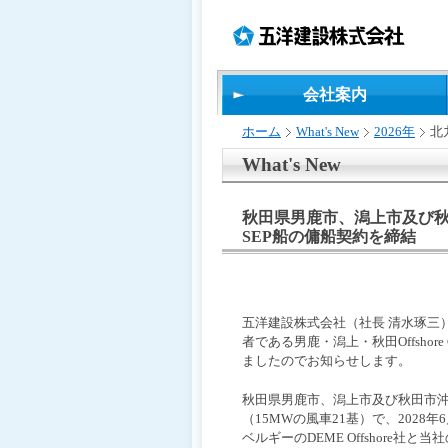
ペ
ペ
こ
の
ペ
ペ
ー
ー
の
ペ
ー
ー
ジ
ジ
ペ
ー
ジ
ジ
の
内
ー
ジ
の
の
先
移
ジ
で
終
先
会社案内
頭
動
は、
す。
わ
頭
で
用
り
へ
ホーム
What's New
2026年
北
す
の
で
戻
リ
す
る
What's New
ン
ク
秋田県男鹿市、潟上市及び
で
SEP船の傭船契約を締結
す
サ
イ
ト
内
五洋建設株式会社（社長 清水琢三
共
者である男鹿・潟上・秋田Offshor
通
ましたのでお知らせします。
メ
ニ
秋田県男鹿市、潟上市及び秋田市沖
ュ
（15MWの風車21基）で、202
ー
ベルギーのDEME Offshore
へ