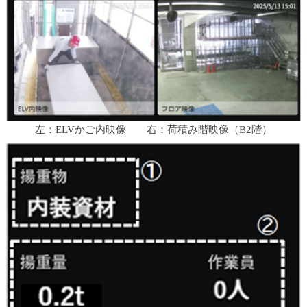
し
ま
す
左：ELVかご内映像 右：荷積み階映像（B2階）