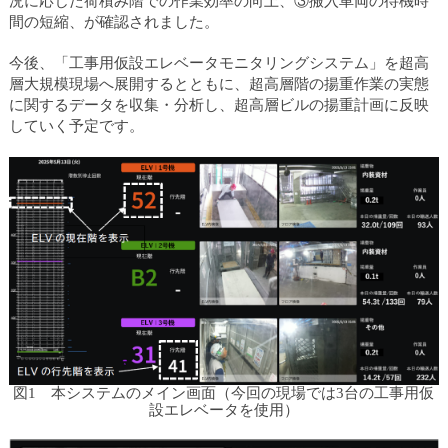
況に応じた荷積み階での作業効率の向上、③搬入車両の待機時
カ
間の短縮、が確認されました。
テ
ゴ
今後、「工事用仮設エレベータモニタリングシステム」を超高
リ
層大規模現場へ展開するとともに、超高層階の揚重作業の実態
共
に関するデータを収集・分析し、超高層ビルの揚重計画に反映
通
していく予定です。
メ
ニ
ュ
ー
へ
移
動
し
ま
す
本
文
図1 本システムのメイン画面（今回の現場では3台の工事用仮
へ
設エレベータを使用）
移
動