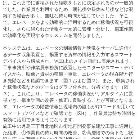
ュ
は、これまでに蓄積された経験をもとに決定されるのが一般的
ー
でした。作業員も利用するため、朝礼後や昼休み前後などは混
へ
雑する場合が多く、無駄な待ち時間が生じていました。そこ
移
で、エレベータをより効率的に活用するために稼働状況を可視
動
化し、さらに得られた情報を一元的に管理・分析し、揚重作業
し
の効率化を実現する本システムを開発しました。
ま
す
本システムは、エレベータの制御情報と映像をサーバに送信す
ヘ
るデータ収集装置と、揚重する資材の情報を入力するスマート
ッ
デバイスから構成され、WEB上のメイン画面に表示されます。
ダ
工事事務所や作業員事務所に設置したモニターやスマートデバ
ー
イスから、映像と資材の種類・重量、エレベータの現在階と行
メ
き先階などを確認できます（図１および図２)。また、収集され
ニ
た稼働状況などのデータはグラフ化され、分析できます（図
ュ
３）。これにより、エレベータの稼働状況がリアルタイムに監
ー
視でき、揚重計画の改善・修正に反映することが可能となりま
へ
す。エレベータの階数情報は現場内の誰もがQRコードを用いて
移
スマートデバイスなどで確認でき（図4）、作業員は待ち時間を
動
有効に活用できるようになります。
し
施工中の月島三丁目北地区市街地再開発事業建設工事に適用し
ま
た結果、①作業員の待ち時間の改善、②高層階での荷下ろし状
す