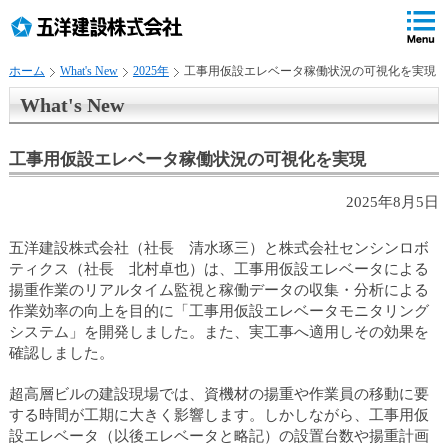
ペ
ペ
こ
の
ペ
ペ
の
ペ
ー
ー
ー
ー
ペ
ー
ジ
ジ
ジ
ジ
ー
ジ
ホーム
What's New
2025年
工事用仮設エレベータ稼働状況の可視化を実現
の
内
の
の
ジ
で
先
移
終
先
は
す
What's New
頭
動
わ
頭
、
。
で
用
り
へ
す
の
で
戻
工事用仮設エレベータ稼働状況の可視化を実現
リ
す
る
ン
2025年8月5日
ク
で
五洋建設株式会社（社長 清水琢三）と株式会社センシンロボ
す
ティクス（社長 北村卓也）は、工事用仮設エレベータによる
サ
揚重作業のリアルタイム監視と稼働データの収集・分析による
イ
作業効率の向上を目的に「工事用仮設エレベータモニタリング
ト
システム」を開発しました。また、実工事へ適用しその効果を
内
確認しました。
共
通
超高層ビルの建設現場では、資機材の揚重や作業員の移動に要
メ
する時間が工期に大きく影響します。しかしながら、工事用仮
ニ
設エレベータ（以後エレベータと略記）の設置台数や揚重計画