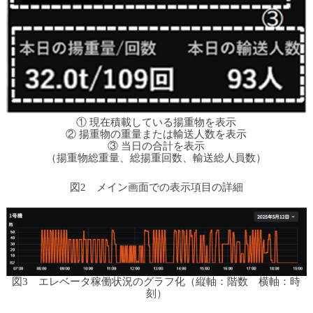
① 現在積載している揚重物を表示
② 揚重物の重量または輸送人数を表示
③ 当日の合計を表示
（揚重物総重量、総揚重回数、輸送総人員数）
図2 メイン画面での表示項目の詳細
図3 エレベータ稼働状況のグラフ化（縦軸：階数 横軸：時
刻）