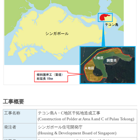
カ
テ
ゴ
リ
共
通
メ
ニ
ュ
ー
へ
移
動
し
ま
工事概要
す
本
工事名称
テコン島A・C地区干拓地造成工事
文
(Construction of Polder at Area A and C of Pulau Tekong)
へ
発注者
シンガポール住宅開発庁
移
(Housing & Development Board of Singapore)
動