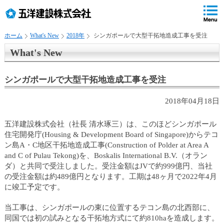
ペ
ペ
こ
の
ペ
ペ
の
ペ
ー
ー
ー
ー
ペ
ー
ジ
ジ
ジ
ジ
ー
ジ
ホーム
What's New
2018年
シンガポールで大型干拓地造成工事を受注
の
内
の
の
ジ
で
先
移
終
先
は
す
What's New
頭
動
わ
頭
、
。
で
用
り
へ
す
の
で
戻
シンガポールで大型干拓地造成工事を受注
リ
す
る
ン
2018年04月18日
ク
で
五洋建設株式会社（社長 清水琢三）は、このほどシンガポール
す
住宅開発庁(Housing & Development Board of Singapore)からテコ
サ
ン島A・C地区干拓地造成工事(Construction of Polder at Area A
イ
and C of Pulau Tekong)を、Boskalis International B.V.（オラン
ト
ダ）と共同で受注しました。受注金額はJVで約999億円、当社
内
の受注金額は約489億円となります。工期は48ヶ月で2022年4月
共
に竣工予定です。
通
メ
当工事は、シンガポールの東に位置するテコン島の北西部に、
ニ
同国では初の試みとなる干拓地方式にて約810haを造成します。