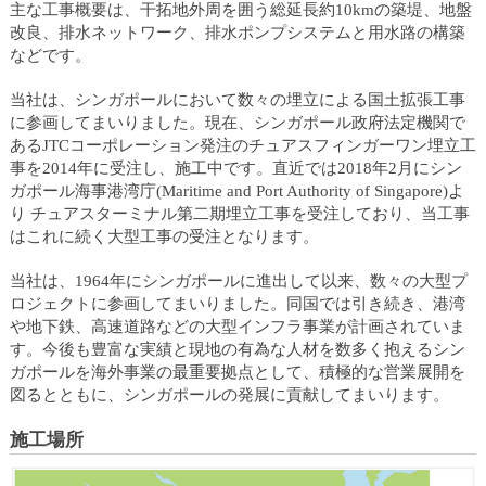
ュ
主な工事概要は、干拓地外周を囲う総延長約10kmの築堤、地盤
ー
改良、排水ネットワーク、排水ポンプシステムと用水路の構築
へ
などです。
移
動
当社は、シンガポールにおいて数々の埋立による国土拡張工事
し
に参画してまいりました。現在、シンガポール政府法定機関で
ま
あるJTCコーポレーション発注のチュアスフィンガーワン埋立工
す
事を2014年に受注し、施工中です。直近では2018年2月にシン
ヘ
ガポール海事港湾庁(Maritime and Port Authority of Singapore)よ
ッ
り チュアスターミナル第二期埋立工事を受注しており、当工事
ダ
はこれに続く大型工事の受注となります。
ー
メ
当社は、1964年にシンガポールに進出して以来、数々の大型プ
ニ
ロジェクトに参画してまいりました。同国では引き続き、港湾
ュ
や地下鉄、高速道路などの大型インフラ事業が計画されていま
ー
す。今後も豊富な実績と現地の有為な人材を数多く抱えるシン
へ
ガポールを海外事業の最重要拠点として、積極的な営業展開を
移
図るとともに、シンガポールの発展に貢献してまいります。
動
し
施工場所
ま
す