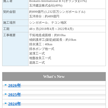
施工者
Boskalis International B.V.(オランダ)(51%)
し
五洋建設株式会社(49%)
ま
契約金額
約999億円 (1,232百万シンガポールドル)
す
五洋持分：約489億円
施工場所
シンガポール、テコン地区
工期
48ヶ月(2018年4月～2022年4月)
工事概要
干拓地造成面積：約810ha
傾斜護岸工(築堤)総延長：約10km
排水溝工：40km
排水ポンプ他一式
浚渫工一式
地盤改良工一式
道路工一式
2026年
2025年
2024年