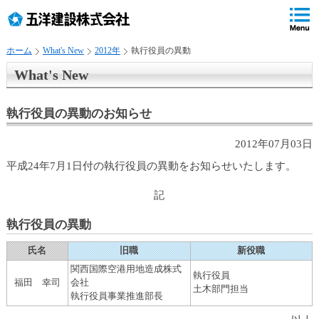
ペ
ペ
こ
の
ペ
ペ
の
ペ
ー
ー
ー
ー
ペ
ー
ジ
ジ
ジ
ジ
ー
ジ
ホーム
What's New
2012年
執行役員の異動
の
内
の
の
ジ
で
先
移
終
先
は
す
What's New
頭
動
わ
頭
、
。
で
用
り
へ
す
の
で
戻
執行役員の異動のお知らせ
リ
す
る
ン
2012年07月03日
ク
平成24年7月1日付の執行役員の異動をお知らせいたします。
で
す
記
サ
イ
執行役員の異動
ト
内
氏名
旧職
新役職
共
関西国際空港用地造成株式
通
執行役員
福田 幸司
会社
土木部門担当
メ
執行役員事業推進部長
ニ