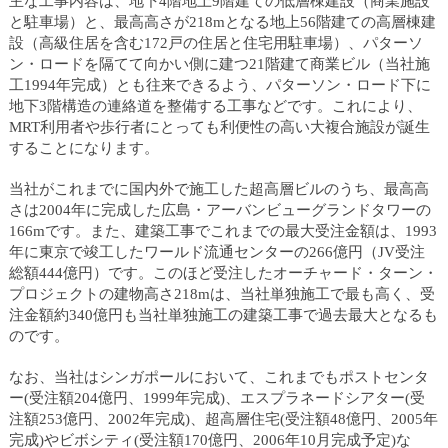
主な工事内容は、地下4階地上9階建ての低層棟建設（商業施設
カ
と駐車場）と、最高高さが218mとなる地上56階建ての高層棟建
テ
設（高級住居を含む172戸の住居と住宅用駐車場）、パターソ
ゴ
ン・ロードを隔てて向かい側に建つ21階建て商業ビル（当社施
リ
工1994年完成）とも往来できるよう、パターソン・ロード下に
共
地下3階構造の連絡道を整備する工事などです。これにより、
通
MRT利用者や歩行者にとっても利便性の高い大複合施設が誕生
メ
することになります。
ニ
ュ
当社がこれまでに国内外で施工した超高層ビルのうち、最高高
ー
さは2004年に完成した広島・アーバンビューグランドタワーの
へ
166mです。また、建築工事でこれまでの最大受注金額は、1993
移
年に東京で竣工したワールド流通センターの266億円（JV受注
動
総額444億円）です。このほど受注したオーチャード・ターン・
し
プロジェクトの建物高さ218mは、当社単独施工で最も高く、受
ま
注金額約340億円も当社単独施工の建築工事で過去最大となるも
す
のです。
本
文
なお、当社はシンガポールにおいて、これまでもポストセンタ
へ
ー(受注額204億円、1999年完成)、エスプラネードシアター(受
移
注額253億円、2002年完成)、超高層住宅(受注額48億円、2005年
動
完成)やビボシティ(受注額170億円、2006年10月完成予定)な