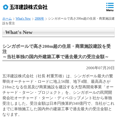
ペ
ペ
こ
の
ペ
ペ
の
ペ
ー
ー
ー
ー
ペ
ー
ジ
ジ
ジ
ジ
ー
ジ
ホーム
What's New
2006年
シンガポールで高さ200m超の住居・商業施設建
の
内
の
の
ジ
で
設を受注
先
移
終
先
は
す
頭
動
わ
頭
、
。
What's New
で
用
り
へ
す
の
で
戻
シンガポールで高さ200m超の住居・商業施設建設を受
リ
す
る
注
ン
～当社単独の国内外建築工事で過去最大の受注金額～
ク
で
2006年07月20日
す
サ
五洋建設株式会社（社長 村重芳雄）は、シンガポール最大の繁
イ
華街オーチャード・ロードに地上56階、地下4階、最高高さが
ト
218mとなる住居及び商業施設を建設する大型再開発事業「オー
内
チャード・ターン・プロジェクト」を、シンガポールの民間開
共
発会社オーチャード・ターン・ディベロップメント社から単独
通
受注しました。受注金額は日本円換算約340億円で、当社がこれ
メ
までに単独施工した国内外の建築工事で過去最大の受注金額と
ニ
なります。