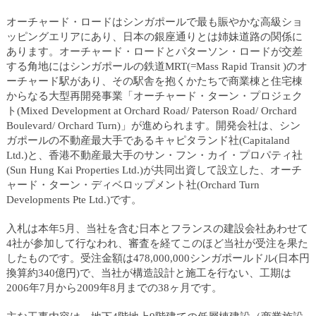
ュ
ー
オーチャード・ロードはシンガポールで最も賑やかな高級ショ
へ
ッピングエリアにあり、日本の銀座通りとは姉妹道路の関係に
移
あります。オーチャード・ロードとパターソン・ロードが交差
動
する角地にはシンガポールの鉄道MRT(=Mass Rapid Transit )のオ
し
ーチャード駅があり、その駅舎を抱くかたちで商業棟と住宅棟
ま
からなる大型再開発事業「オーチャード・ターン・プロジェク
す
ト(Mixed Development at Orchard Road/ Paterson Road/ Orchard
ヘ
Boulevard/ Orchard Turn)」が進められます。開発会社は、シン
ッ
ガポールの不動産最大手であるキャピタランド社(Capitaland
ダ
Ltd.)と、香港不動産最大手のサン・フン・カイ・プロパティ社
ー
(Sun Hung Kai Properties Ltd.)が共同出資して設立した、オーチ
メ
ャード・ターン・ディベロップメント社(Orchard Turn
ニ
Developments Pte Ltd.)です。
ュ
ー
入札は本年5月、当社を含む日本とフランスの建設会社あわせて
へ
4社が参加して行なわれ、審査を経てこのほど当社が受注を果た
移
したものです。受注金額は478,000,000シンガポールドル(日本円
動
換算約340億円)で、当社が構造設計と施工を行ない、工期は
し
2006年7月から2009年8月までの38ヶ月です。
ま
す