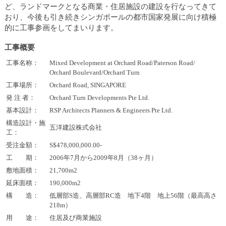
し
ど、ランドマークとなる商業・住居施設の建設を行なってきて
ま
おり、今後も引き続きシンガポールの都市国家発展に向け積極
す
的に工事参画をしてまいります。
工事概要
工事名称：
Mixed Development at Orchard Road/Paterson Road/
Orchard Boulevard/Orchard Turn
工事場所：
Orchard Road, SINGAPORE
発 注 者：
Orchard Turn Developments Pte Ltd.
基本設計：
RSP Architects Planners & Engineers Pte Ltd.
構造設計・施
五洋建設株式会社
工：
受注金額：
S$478,000,000.00-
工 期：
2006年7月から2009年8月（38ヶ月）
敷地面積：
21,700m2
延床面積：
190,000m2
構 造：
低層部S造、高層部RC造 地下4階 地上56階（最高高さ
218m）
用 途：
住居及び商業施設