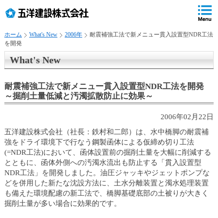
ペ
ペ
こ
の
ペ
ペ
の
ペ
ー
ー
ー
ー
ペ
ー
ジ
ジ
ジ
ジ
ー
ジ
ホーム
What's New
2006年
耐震補強工法で新メニュー貫入設置型NDR工法
の
内
の
の
ジ
で
を開発
先
移
終
先
は
す
頭
動
わ
頭
、
。
What's New
で
用
り
へ
す
の
で
戻
耐震補強工法で新メニュー貫入設置型NDR工法を開発
リ
す
る
～掘削土量低減と汚濁拡散防止に効果～
ン
ク
2006年02月22日
で
す
五洋建設株式会社（社長：鉄村和二郎）は、水中橋脚の耐震補
サ
強をドライ環境下で行なう鋼製函体による仮締め切り工法
イ
(=NDR工法)において、函体設置前の掘削土量を大幅に削減する
ト
とともに、函体外側への汚濁水流出も防止する「貫入設置型
内
NDR工法」を開発しました。油圧ジャッキやジェットポンプな
共
どを併用した新たな沈設方法に、土水分離装置と濁水処理装置
通
も備えた環境配慮の新工法で、橋脚基礎底部の土被りが大きく
メ
掘削土量が多い場合に効果的です。
ニ