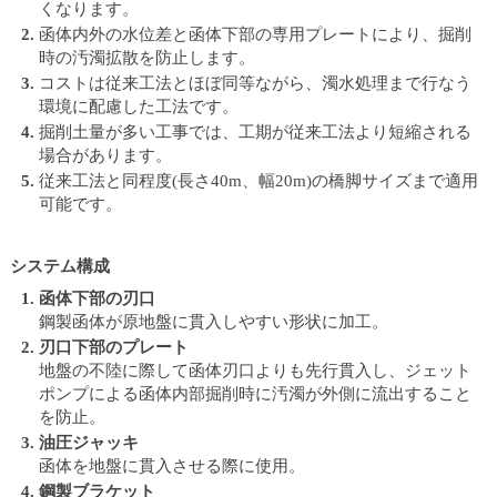
くなります。
カ
函体内外の水位差と函体下部の専用プレートにより、掘削
テ
時の汚濁拡散を防止します。
ゴ
コストは従来工法とほぼ同等ながら、濁水処理まで行なう
リ
環境に配慮した工法です。
共
掘削土量が多い工事では、工期が従来工法より短縮される
通
場合があります。
メ
従来工法と同程度(長さ40m、幅20m)の橋脚サイズまで適用
ニ
可能です。
ュ
ー
へ
システム構成
移
動
函体下部の刃口
し
鋼製函体が原地盤に貫入しやすい形状に加工。
ま
刃口下部のプレート
す
地盤の不陸に際して函体刃口よりも先行貫入し、ジェット
本
ポンプによる函体内部掘削時に汚濁が外側に流出すること
文
を防止。
へ
油圧ジャッキ
移
函体を地盤に貫入させる際に使用。
動
鋼製ブラケット