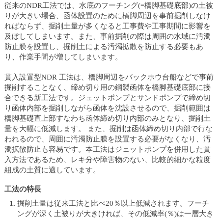
ュ
従来のNDR工法では、水底のフーチング(=橋脚基礎底部)の土被
ー
りが大きい場合、函体設置のために橋脚周辺を事前掘削しなけ
へ
ればならず、掘削土量が多くなると工事費や工事期間に影響を
移
及ぼしてしまいます。また、事前掘削の際は周囲の水域に汚濁
動
防止膜を設置し、掘削土による汚濁拡散を防止する必要もあ
し
り、作業手間が増してしまいます。
ま
す
貫入設置型NDR 工法は、橋脚周辺をバックホウ台船などで事前
ヘ
掘削することなく、締め切り用の鋼製函体を橋脚基礎底部に接
ッ
合できる新工法です。ジェットポンプとサンドポンプで締め切
ダ
り函体内部を掘削しながら函体を沈設させるので、掘削範囲は
ー
橋脚基礎直上部すなわち函体締め切り内部のみとなり、掘削土
メ
量を大幅に低減します。 また、掘削は函体締め切り内部で行な
ニ
われるので、周囲に汚濁防止膜を設置する必要がなくなり、汚
ュ
濁拡散防止も容易です。本工法はジェットポンプを併用した貫
ー
入方法であるため、レキ分や障害物のない、比較的細かな粒度
へ
組成の土質に適しています。
移
動
工法の特長
し
掘削土量は従来工法と比べ20％以上低減されます。フーチ
ま
ングが深く土被りが大きければ、その低減率(％)は一層大き
す