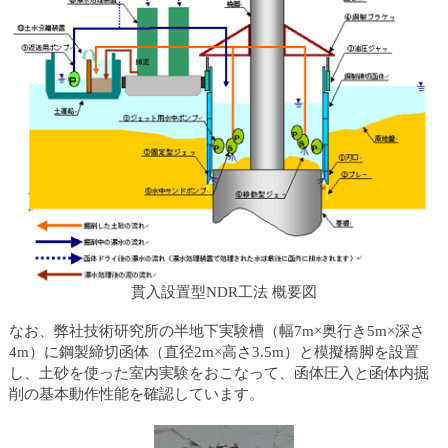
貫入設置型NDR工法 概要図
なお、弊社技術研究所の半地下実験槽（幅7m×奥行き5m×深さ
4m）に鋼製締切函体（直径2m×高さ3.5m）と模擬橋脚を設置
し、土砂を使った室内実験をおこなって、函体圧入と函体内掘
削の基本動作性能を確認しています。