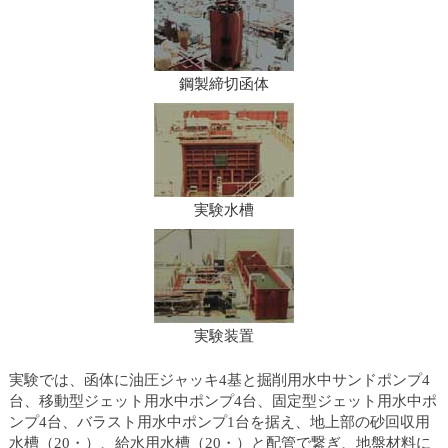
鋼製締切函体
実験水槽
実験装置
実験では、函体に油圧ジャッキ4基と掘削用水中サンドポンプ4
台、移動型ジェット用水中ポンプ4台、固定型ジェット用水中ポ
ンプ4台、バラスト用水中ポンプ1台を据え、地上部の砂回収用
水槽（20・）、給水用水槽（20・）と配管で繋ぎ、地盤材料に