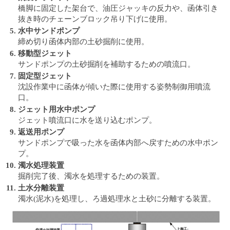
し
橋脚に固定した架台で、油圧ジャッキの反力や、函体引き
ま
抜き時のチェーンブロック吊り下げに使用。
す
水中サンドポンプ
締め切り函体内部の土砂掘削に使用。
移動型ジェット
サンドポンプの土砂掘削を補助するための噴流口。
固定型ジェット
沈設作業中に函体が傾いた際に使用する姿勢制御用噴流
口。
ジェット用水中ポンプ
ジェット噴流口に水を送り込むポンプ。
返送用ポンプ
サンドポンプで吸った水を函体内部へ戻すための水中ポン
プ。
濁水処理装置
掘削完了後、濁水を処理するための装置。
土水分離装置
濁水(泥水)を処理し、ろ過処理水と土砂に分離する装置。