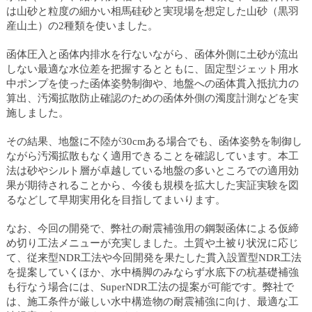
は山砂と粒度の細かい相馬硅砂と実現場を想定した山砂（黒羽
産山土）の2種類を使いました。
函体圧入と函体内排水を行ないながら、函体外側に土砂が流出
しない最適な水位差を把握するとともに、固定型ジェット用水
中ポンプを使った函体姿勢制御や、地盤への函体貫入抵抗力の
算出、汚濁拡散防止確認のための函体外側の濁度計測などを実
施しました。
その結果、地盤に不陸が30cmある場合でも、函体姿勢を制御し
ながら汚濁拡散もなく適用できることを確認しています。本工
法は砂やシルト層が卓越している地盤の多いところでの適用効
果が期待されることから、今後も規模を拡大した実証実験を図
るなどして早期実用化を目指してまいります。
なお、今回の開発で、弊社の耐震補強用の鋼製函体による仮締
め切り工法メニューが充実しました。土質や土被り状況に応じ
て、従来型NDR工法や今回開発を果たした貫入設置型NDR工法
を提案していくほか、水中橋脚のみならず水底下の杭基礎補強
も行なう場合には、SuperNDR工法の提案が可能です。弊社で
は、施工条件が厳しい水中構造物の耐震補強に向け、最適な工