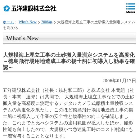
ペ
ペ
こ
の
ペ
ペ
の
ペ
ー
ー
ー
ー
ペ
ー
ジ
ジ
ジ
ジ
ー
ジ
ホーム
What's New
2006年
大規模海上埋立工事の土砂搬入量測定システム
の
内
の
の
ジ
で
を高度化
先
移
終
先
は
す
頭
動
わ
頭
、
。
What's New
で
用
り
へ
す
の
で
戻
大規模海上埋立工事の土砂搬入量測定システムを高度化
リ
す
る
～徳島飛行場用地造成工事の揚土船に初導入し効果を確
ン
認～
ク
で
2006年01月17日
す
サ
五洋建設株式会社（社長：鉄村和二郎）と株式会社 本間組（社
イ
長：本間 達郎）は共同で、 大規模海上埋立工事などでの土砂
ト
搬入量を高精度に測定するデジタルカメラ式船積土量検収シス
内
テムの高度化を果たし、このほど徳島飛行場用地造成工事の揚
共
土船に初導入して作業の安全性と効率性の向上を確認しまし
通
た。これまでと比べシステムの適用範囲が拡大したほか、撮影
メ
性能も向上したので、大規模かつ急速施工時のコスト削減にも
ニ
一層寄与することとなります。