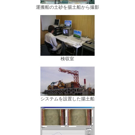
し
運搬船の土砂を揚土船から撮影
ま
す
検収室
システムを設置した揚土船