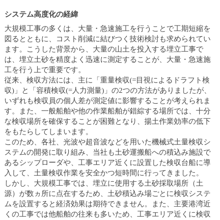
ュ
ー
システム高度化の経緯
へ
大規模工事の多くは、大量・急速施工を行うことで工期短縮を
移
図るとともに、コスト削減に結びつく技術検討も求められてい
動
ます。こうした背景から、大量の山土を投入する埋立工事で
し
は、埋立土砂を精度よく迅速に測定することが、大量・急速施
ま
工を行う上で重要です。
す
従来、検収方法には、主に「重量検収(=目視によるドラフト検
ヘ
収)」と「容積検収(=人力測量)」の2つの方法がありましたが、
ッ
いずれも検収員の個人差が測定値に影響することが考えられま
ダ
す。また、一般船舶や他の作業船舶が錯綜する場所では、十分
ー
な検収場所を確保することが困難となり、揚土作業効率の低下
メ
をもたらしてしまいます。
ニ
このため、各社、光波や超音波などを用いた機械式土量検収シ
ュ
ステムの開発に取り組み、当社も土砂運搬船への積込み施設で
ー
あるシップローダや、工事エリア近くに設置した検収台船に導
へ
入して、土量検収作業を安全かつ短時間に行ってきました。
移
しかし、大規模工事では、埋立に使用する土砂採取場所（土
動
源）が数ヵ所に点在するため、土砂積込み場ごとに検収システ
し
ムを設置すると経済効果は期待できません。また、主要港湾近
ま
くの工事では他船舶の往来も多いため、工事エリア近くに検収
す