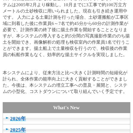
テムは2005年2月より稼動し、10月までに3工事で約100万立方
メートルの土砂検収に用いられました。現在も引き続き運用中
です。 人力による土量計測を行った場合、土砂運搬船が工事区
域に到着した後に作業員6～7名で約45分から60分の計測作業が
必要で、計測作業の終了後に揚土作業を開始することとなりま
すが、本システムの導入すると約5分間の写真撮影作業ののち揚
土を開始でき、画像解析の処理も検収室内の作業員1名で行うこ
とができます。揚土船上で土量検収を行うので、検収後の作業
員の転船作業もなく、効率的な揚土サイクルを実現しました。
本システムにより、従来方法と比べ大きく計測時間の短縮化が
計られ、全体作業の能率向上に大きく貢献することができまし
た。今後は、本システムの埋立工事への普及・展開と、システ
ムの小型化、コストダウンについて取り組んでいく予定です。
2026年
2025年