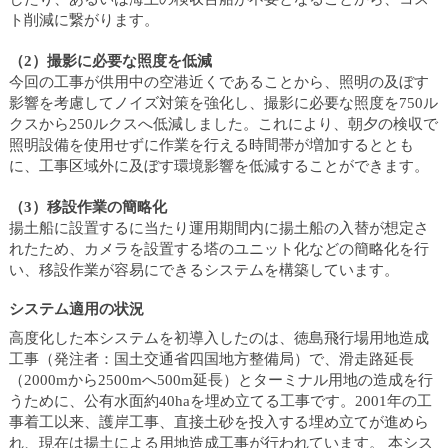
ト削減に繋がります。
（2）撮影に必要な照度を低減
今回の工事が供用中の空港近くであることから、照明の及ぼす
影響を考慮してノイズ対策を強化し、撮影に必要な照度を750ル
クスから250ルクスへ低減しました。これにより、朝夕の検収で
照明設備を使用せずに作業を行える時間帯が増加するととも
に、工事区域外に及ぼす環境影響を低減することができます。
（3）移設作業の簡略化
揚土船に設置するに当たり運用期間内に揚土船の入替が想定さ
れたため、カメラを設置する塔のユニット化などの簡略化を行
い、移設作業が容易にできるシステムを構築しています。
システム適用の状況
高度化した本システムを初導入したのは、徳島飛行場用地造成
工事（発注者：国土交通省四国地方整備局）で、滑走路延長
（2000mから2500mへ500m延長）とターミナル用地の造成を行
うために、公有水面約40haを埋め立てる工事です。2001年の工
事着工以来、護岸工事、直接土砂を投入する埋め立てが進めら
れ、現在は揚土による用地造成工事が行われています。 本シス