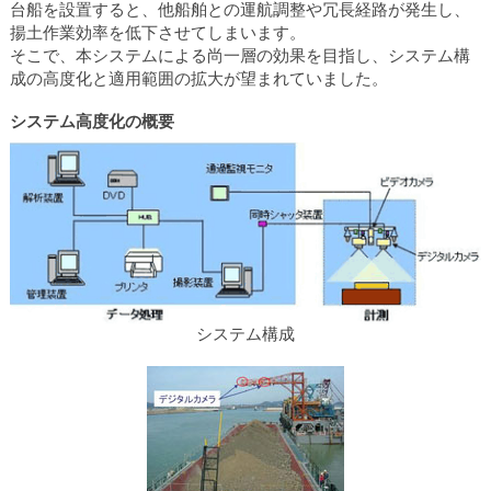
台船を設置すると、他船舶との運航調整や冗長経路が発生し、
カ
揚土作業効率を低下させてしまいます。
テ
そこで、本システムによる尚一層の効果を目指し、システム構
ゴ
成の高度化と適用範囲の拡大が望まれていました。
リ
共
システム高度化の概要
通
メ
ニ
ュ
ー
へ
移
動
し
システム構成
ま
す
本
文
へ
移
動