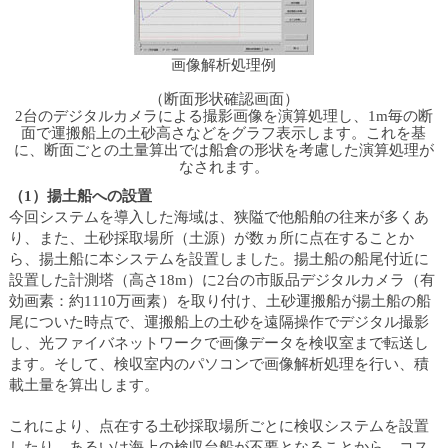
画像解析処理例
（断面形状確認画面）
2台のデジタルカメラによる撮影画像を演算処理し、1m毎の断
面で運搬船上の土砂高さなどをグラフ表示します。これを基
に、断面ごとの土量算出では船倉の形状を考慮した演算処理が
なされます。
（1）揚土船への設置
今回システムを導入した海域は、狭隘で他船舶の往来が多くあ
り、また、土砂採取場所（土源）が数ヵ所に点在することか
ら、揚土船に本システムを設置しました。揚土船の船尾付近に
設置した計測塔（高さ18m）に2台の市販品デジタルカメラ（有
効画素：約1110万画素）を取り付け、土砂運搬船が揚土船の船
尾についた時点で、運搬船上の土砂を遠隔操作でデジタル撮影
し、光ファイバネットワークで画像データを検収室まで転送し
ます。そして、検収室内のパソコンで画像解析処理を行い、積
載土量を算出します。
これにより、点在する土砂採取場所ごとに検収システムを設置
したり、あるいは海上の検収台船が不要となることから、コス