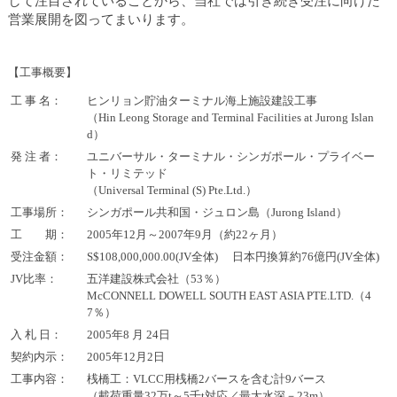
して注目されていることから、当社では引き続き受注に向けた
カ
営業展開を図ってまいります。
テ
ゴ
リ
【工事概要】
共
工 事 名：
ヒンリョン貯油ターミナル海上施設建設工事
通
（Hin Leong Storage and Terminal Facilities at Jurong Islan
メ
d）
ニ
発 注 者：
ユニバーサル・ターミナル・シンガポール・プライベー
ュ
ト・リミテッド
ー
（Universal Terminal (S) Pte.Ltd.）
へ
工事場所：
シンガポール共和国・ジュロン島（Jurong Island）
移
工 期：
2005年12月～2007年9月（約22ヶ月）
動
し
受注金額：
S$108,000,000.00(JV全体) 日本円換算約76億円(JV全体)
ま
JV比率：
五洋建設株式会社（53％）
す
McCONNELL DOWELL SOUTH EAST ASIA PTE.LTD.（4
本
7％）
文
入 札 日：
2005年8 月 24日
へ
契約内示：
2005年12月2日
移
工事内容：
桟橋工：VLCC用桟橋2バースを含む計9バース
動
（載荷重量32万t～5千t対応／最大水深－23m）