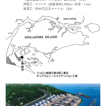
し
岸壁工：3バース（総延長約1,000m／水深－11m）
ま
浚渫工：約60万立方メートル ほか
す