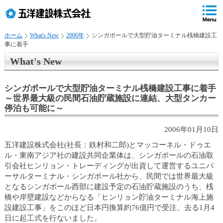
ペ
ペ
こ
の
ペ
ペ
の
ペ
ー
ー
ー
ー
ペ
ー
ジ
ジ
ジ
ジ
ー
ジ
ホーム
What's New
2006年
シンガポールで大型貯油ターミナル桟橋建設工
の
内
の
の
ジ
で
事に着手
先
移
終
先
は
す
頭
動
わ
頭
、
。
What's New
で
用
り
へ
す
の
で
戻
シンガポールで大型貯油ターミナル桟橋建設工事に着手
リ
す
る
～世界最大級の民間石油貯蔵施設に連結、大型タンカー
ン
停泊も可能に～
ク
で
2006年01月10日
す
サ
五洋建設株式会社(社長：鉄村和二郎)とマッコーネル・ドゥエ
イ
ル・東南アジア社の建設共同企業体は、シンガポールの石油取
ト
引会社ヒンリョン・トレーディングが出資して運営するユニバ
内
ーサルターミナル・シンガポール社から、民間では世界最大級
共
となるシンガポール西部に建設予定の石油貯蔵施設のうち、桟
通
橋や岸壁建設などからなる「ヒンリョン貯油ターミナル海上施
メ
設建設工事」をこのほど日本円換算約76億円で受注、去る1月4
ニ
日に起工式を行ないました。