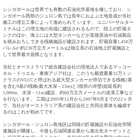
ュ
ー
シンガポールは世界でも有数の石油化学基地を擁しており、シ
へ
ンガポール西部のジュロン島では長年におよぶ土地造成が当社
移
施工の埋立工事によって進められて います。 ユニバーサルター
動
ミナルはこの埋立地の先端に建設されるもので、陸上の貯蔵タ
し
ンクのほか、海上には大型タンカーなどが直接原油や石油製品
ま
を積みおろしできる桟橋施設が建設されます。貯蔵容量1,450万
す
バレル(=約230万立方メートル)は独立系の石油地上貯蔵施設と
ヘ
して世界最大規模となります。
ッ
ダ
当社とオーストラリア総合建設会社の現地法人であるマッコー
ー
ネル・ドゥエル・東南アジア社は、このうち載貨重量32万トン
メ
クラスのVLCCと呼ばれる超大型タンカーが停泊できる桟橋2基
ニ
を含む9基の桟橋(最大水深－23m)と3箇所の岸壁(総延長約
ュ
1,000m、水深－11m)建設、約60万立方メートルの浚渫工事など
ー
を行ないます。 工期は2005年12月から2007年9月までの22ヶ月
へ
で、当社がオーストラリア系の建設会社と共同企業体を編成す
移
るのはこれが初めてです。
動
し
シンガポール・ジュロン島地区は同様の貯蔵施設や石油化学関
ま
連施設が隣接し、今後も石油関連企業から進出先ターゲットと
す