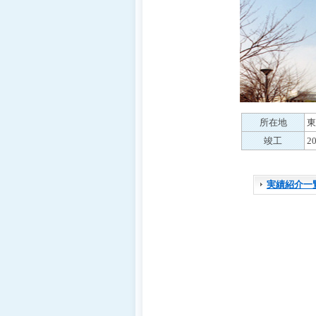
移
動
し
ま
す
ヘ
ッ
ダ
ー
所在地
東
メ
竣工
2
ニ
ュ
ー
実績紹介一
へ
移
動
し
ま
す
カ
テ
ゴ
リ