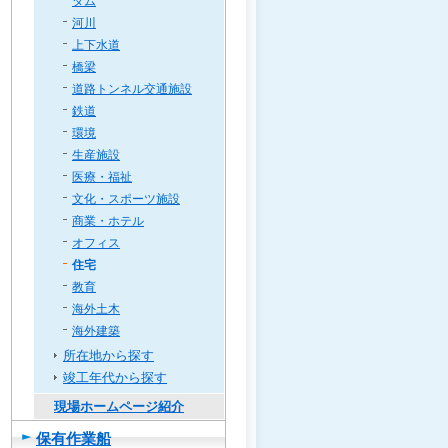
ダム
河川
上下水道
橋梁
道路トンネル交通施設
鉄道
環境
生産施設
医療・福祉
文化・スポーツ施設
商業・ホテル
オフィス
住宅
教育
海外土木
海外建築
所在地から探す
竣工年代から探す
現場ホームページ紹介
保有作業船