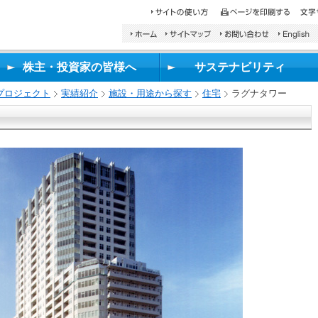
検
索
し
株主・投資家の皆様へ
サステナビリティ
た
い
プロジェクト
実績紹介
施設・用途から探す
住宅
ラグナタワー
文
字
を
入
力
し、
検
索
ボ
タ
ン
を
押
し
て
く
だ