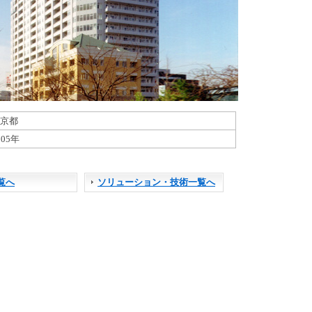
さ
い
京都
005年
覧へ
ソリューション・技術一覧へ