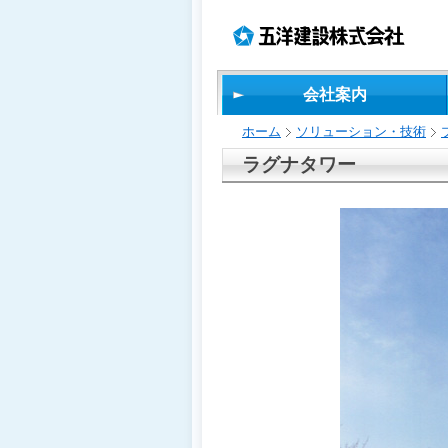
ペ
ペ
こ
の
ペ
ペ
ー
ー
の
ペ
ー
ー
ジ
ジ
ペ
ー
ジ
ジ
の
内
ー
ジ
の
の
先
移
ジ
で
終
先
会社案内
頭
動
は、
す。
わ
頭
で
用
り
へ
ホーム
ソリューション・技術
す
の
で
戻
リ
す
る
ラグナタワー
ン
ク
で
す
サ
イ
ト
内
共
通
メ
ニ
ュ
ー
へ