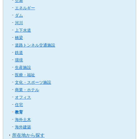
空港
カ
エネルギー
テ
ダム
ゴ
河川
リ
上下水道
共
橋梁
通
メ
道路トンネル交通施設
ニ
鉄道
ュ
環境
ー
生産施設
へ
医療・福祉
移
文化・スポーツ施設
動
商業・ホテル
し
ま
オフィス
す
住宅
本
教育
文
海外土木
へ
海外建築
移
所在地から探す
動