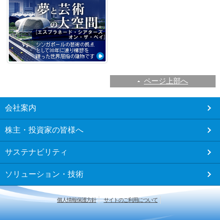
ページ上部へ
こ
会社案内
こ
か
株主・投資家の皆様へ
ら
フ
サステナビリティ
ッ
タ
ソリューション・技術
ー
メ
ニ
個人情報保護方針
サイトのご利用について
ュ
ー