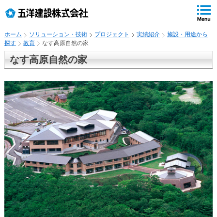
ペ
ペ
こ
の
ペ
ペ
の
ペ
ー
ー
ー
ー
ペ
ー
ジ
ジ
ジ
ジ
ー
ジ
ホーム
ソリューション・技術
プロジェクト
実績紹介
施設・用途から
の
内
の
の
ジ
で
探す
教育
なす高原自然の家
先
移
終
先
は
す
頭
動
わ
頭
、
。
なす高原自然の家
で
用
り
へ
す
の
で
戻
リ
す
る
ン
ク
で
す
サ
イ
ト
内
共
通
メ
ニ