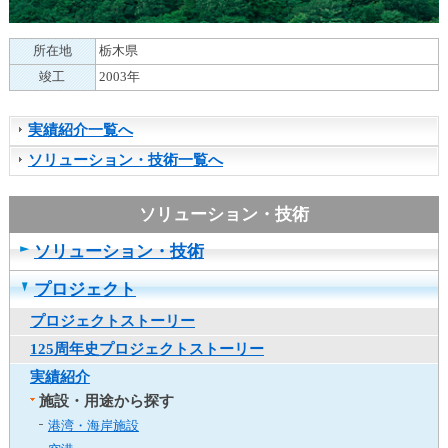
ュ
ー
へ
所在地
栃木県
移
竣工
2003年
動
し
ま
実績紹介一覧へ
す
ソリューション・技術一覧へ
ヘ
ッ
ダ
ー
ソリューション・技術
メ
ニ
プロジェクト
ュ
ー
プロジェクトストーリー
へ
125周年史プロジェクトストーリー
移
実績紹介
動
施設・用途から探す
し
ま
港湾・海岸施設
す