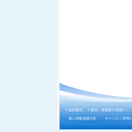
こ
こ
か
ら
フ
会社案内
株主・投資家の皆様へ
ッ
個人情報保護方針
サイトのご利用
タ
ー
メ