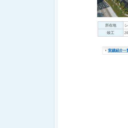
移
動
し
ま
所在地
シ
す
ヘ
竣工
2
ッ
ダ
ー
実績紹介一
メ
ニ
ュ
ー
へ
移
動
し
ま
す
カ
テ
ゴ
リ