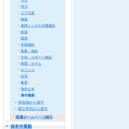
ダム
河川
上下水道
橋梁
道路トンネル交通施設
鉄道
環境
生産施設
医療・福祉
文化・スポーツ施設
商業・ホテル
オフィス
住宅
教育
海外土木
海外建築
所在地から探す
竣工年代から探す
現場ホームページ紹介
保有作業船