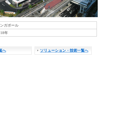
さ
い
ンガポール
018年
覧へ
ソリューション・技術一覧へ