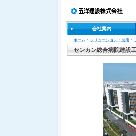
ペ
ペ
こ
の
ペ
ペ
ー
ー
の
ペ
ー
ー
ジ
ジ
ペ
ー
ジ
ジ
の
内
ー
ジ
の
の
先
移
ジ
で
終
先
会社案内
頭
動
は、
す。
わ
頭
で
用
り
へ
ホーム
ソリューション・技術
す
の
で
戻
リ
す
る
センカン総合病院建設
ン
ク
で
す
サ
イ
ト
内
共
通
メ
ニ
ュ
ー
へ