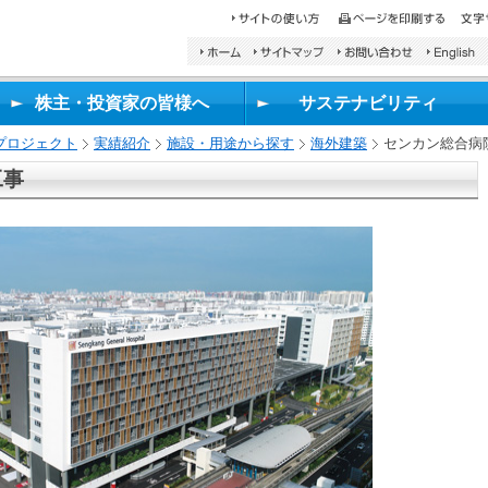
検
索
し
株主・投資家の皆様へ
サステナビリティ
た
い
プロジェクト
実績紹介
施設・用途から探す
海外建築
センカン総合病
文
字
工事
を
入
力
し、
検
索
ボ
タ
ン
を
押
し
て
く
だ