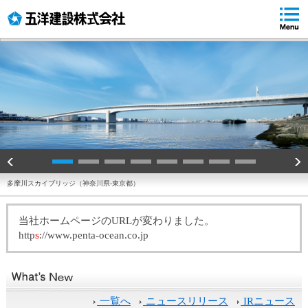
ペ
ペ
ペ
ペ
ー
ー
ー
ー
ジ
ジ
ジ
ジ
の
内
の
の
先
移
終
先
頭
動
わ
頭
で
用
り
へ
す
の
で
戻
リ
す
る
ン
ク
で
す
多摩川スカイブリッジ（神奈川県-東京都）
サ
イ
当社ホームページのURLが変わりました。
ト
http
s
://www.penta-ocean.co.jp
内
共
通
メ
ニ
一覧へ
ニュースリリース
IRニュース