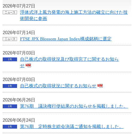
ュ
2026年07月27日
ー
浮体式洋上風力発電の海上施工方法の確立に向けた技
へ
術開発に参画
移
動
し
2026年07月14日
ま
FTSE JPX Blossom Japan Index構成銘柄に選定
す
ヘ
2026年07月03日
ッ
自己株式の取得状況及び取得完了に関するお知ら
ダ
せ
ー
メ
2026年07月03日
ニ
自己株式の取得状況に関するお知らせ
ュ
ー
2026年06月26日
へ
第76期 議決権行使結果のお知らせを掲載しました。
移
動
2026年06月24日
し
第76期 定時株主総会決議ご通知を掲載しました。
ま
す